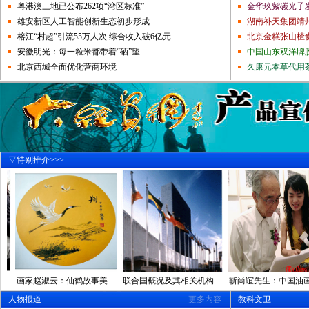
粤港澳三地已公布262项“湾区标准”
金华玖紫碳光子
快乐人生哲学——和
雄安新区人工智能创新生态初步形成
湖南补天集团靖
习近平：消除贫困是
榕江“村超”引流55万人次 综合收入破6亿元
北京金糕张山楂
以人民为中心=人民群
安徽明光：每一粒米都带着“硒”望
解读农村土地流转意
中国山东双洋牌
王文涛部长：大力推
北京西城全面优化营商环境
久康元本草代用
民法典要成“百姓权利
孟昭强哲学三大宣言
习近平主席：中国式现
政府收费要给企业明白
快乐人生哲学——和
习近平：消除贫困是
▽特别推介>>>
以人民为中心=人民群
解读农村土地流转意
王文涛部长：大力推
民法典要成“百姓权利
孟昭强哲学三大宣言
习近平主席：中国式现
政府收费要给企业明白
快乐人生哲学——和
习近平：消除贫困是
画家赵淑云：仙鹤故事美…
联合国概况及其相关机构…
靳尚谊先生：中国油画大…
以人民为中心=人民群
人物报道
更多内容
教科文卫
解读农村土地流转意