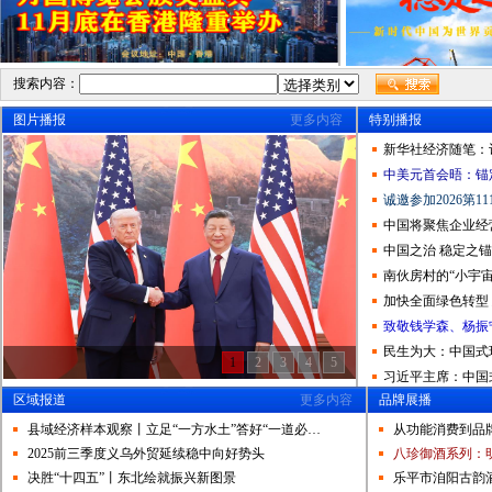
民法典要成“百姓权利
孟昭强哲学三大宣言
习近平主席：中国式现
政府收费要给企业明白
搜索内容：
快乐人生哲学——和
图片播报
更多内容
特别播报
习近平：消除贫困是
新华社经济随笔：
以人民为中心=人民群
解读农村土地流转意
中美元首会晤：锚
王文涛部长：大力推
诚邀参加2026第
民法典要成“百姓权利
中国将聚焦企业经
孟昭强哲学三大宣言
中国之治 稳定之
习近平主席：中国式现
南伙房村的“小宇
政府收费要给企业明白
加快全面绿色转型
快乐人生哲学——和
致敬钱学森、杨振
习近平：消除贫困是
以人民为中心=人民群
民生为大：中国式
1
2
3
4
5
解读农村土地流转意
习近平主席：中国
王文涛部长：大力推
区域报道
更多内容
品牌展播
民法典要成“百姓权利
县域经济样本观察丨立足“一方水土”答好“一道必…
从功能消费到品
孟昭强哲学三大宣言
2025前三季度义乌外贸延续稳中向好势头
八珍御酒系列：
习近平主席：中国式现
决胜“十四五”丨东北绘就振兴新图景
乐平市洎阳古韵
政府收费要给企业明白