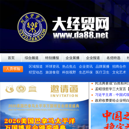
习近平：消除贫困是
首页
综合频道
特别播报
企业展播
企业报道
名优特选
以人民为中心=人民群
区域报道
环球资讯
热点焦点
企业资讯
品牌展播
招商合作
解读农村土地流转意
经贸动态
旅游食宿
科技视野
生态环保
医疗卫生
文化艺术
王文涛部长：大力推
民法典要成“百姓权利
孟昭强哲学三大宣言
习近平主席：中国式现
政府收费要给企业明白
快乐人生哲学——和
习近平：消除贫困是
以人民为中心=人民群
解读农村土地流转意
王文涛部长：大力推