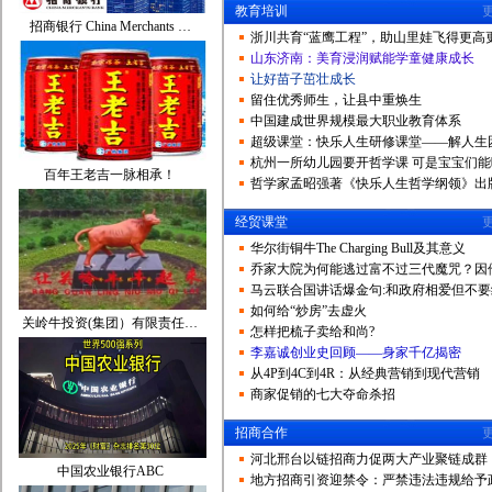
教育培训
招商银行 China Merchants …
浙川共育“蓝鹰工程”，助山里娃飞得更高
山东济南：美育浸润赋能学童健康成长
让好苗子茁壮成长
留住优秀师生，让县中重焕生
中国建成世界规模最大职业教育体系
超级课堂：快乐人生研修课堂——解人生
杭州一所幼儿园要开哲学课 可是宝宝们能
百年王老吉一脉相承！
哲学家孟昭强著《快乐人生哲学纲领》出
经贸课堂
华尔街铜牛The Charging Bull及其意义
乔家大院为何能逃过富不过三代魔咒？因
马云联合国讲话爆金句:和政府相爱但不要
如何给“炒房”去虚火
关岭牛投资(集团）有限责任…
怎样把梳子卖给和尚?
李嘉诚创业史回顾——身家千亿揭密
从4P到4C到4R：从经典营销到现代营销
商家促销的七大夺命杀招
招商合作
河北邢台以链招商力促两大产业聚链成群
中国农业银行ABC
地方招商引资迎禁令：严禁违法违规给予