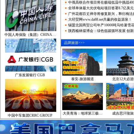
中俄高铁合作项目将在极端低温中挑战40
全球单体最大光伏电站项目签署8.7亿美
广州花都百丈禅寺将修复新兴，释衍梅法
大经贸网www.da88.net共赢的收益源泉！
锡盟北国商贸公司年产10000吨马铃薯雪
陕西榆林煤博会：绿色低碳循环发展 创新
中国人寿保险（集团）CHINA…
品牌旅游>>>
广东发展银行 CGB
泰安-旅游频道
北京12大必
大美青海：地球第三极…
成吉思汗陵旅
中国中车集团CRRC GROUP