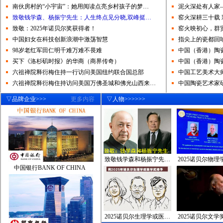
南伙房村的“小宇宙”：她用阅读点亮乡村孩子的梦…
王文涛部长：大力推
泥火深处有人家
民法典要成“百姓权利
致敬钱学森、杨振宁先生：人生终点见分晓,双峰挺…
窑火深耕三十载 
孟昭强哲学三大宣言
致敬：2025年诺贝尔奖获得者！
窑火映初心，群
习近平主席：中国式现
中国妇女在科技创新浪潮中激荡智慧
指尖上的瓷都回
政府收费要给企业明白
98岁老红军田仁明千难万难不畏难
中国（香港）陶
快乐人生哲学——和
买下《洛杉矶时报》的华商（商界传奇）
中国（香港）陶
习近平：消除贫困是
六祖禅院释衍梅住持一行访问美国纽约联合国总部
中国工艺美术大
以人民为中心=人民群
六祖禅院释衍梅住持访问美国万佛圣城和佛光山西来…
中国陶瓷艺术家
解读农村土地流转意
王文涛部长：大力推
▽品牌企业>>>
更多内容
▽人物>>>>>>
民法典要成“百姓权利
孟昭强哲学三大宣言
习近平主席：中国式现
政府收费要给企业明白
快乐人生哲学——和
致敬钱学森和杨振宁先…
2025诺贝尔物
中国银行BANK OF CHINA
2025诺贝尔生理学或医…
2025诺贝尔文