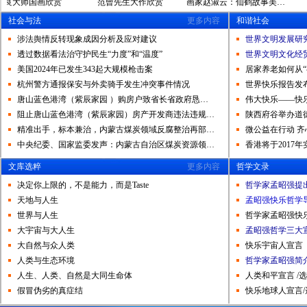
师国画欣赏
范曾先生大作欣赏
画家赵淑云：仙鹤故事美…
商业
社会与法
更多内容
和谐社会
涉法舆情反转现象成因分析及应对建议
世界文明发展研
透过数据看法治守护民生“力度”和“温度”
世界文明文化经
美国2024年已发生343起大规模枪击案
居家养老如何从“有
杭州警方通报保安与外卖骑手发生冲突事件情况
世界快乐报告发
唐山蓝色港湾（紫辰家园 ）购房户致省长省政府恳…
伟大快乐——快
阻止唐山蓝色港湾（紫辰家园）房产开发商违法违规…
陕西府谷举办道
精准出手，标本兼治，内蒙古煤炭领域反腐整治再部…
微公益在行动 
中央纪委、国家监委发声：内蒙古自治区煤炭资源领…
香港将于2017
文库选粹
更多内容
哲学文录
决定你上限的，不是能力，而是Taste
哲学家孟昭强提
天地与人生
孟昭强快乐哲学
世界与人生
哲学家孟昭强快
大宇宙与大人生
孟昭强哲学三大
大自然与众人类
快乐宇宙人宣言
人类与生态环境
哲学家孟昭强简
人生、人类、自然是大同生命体
人类和平宣言 /
假冒伪劣的真症结
快乐地球人宣言