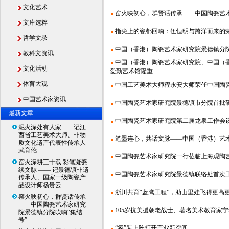
文化艺术
窑火映初心，群贤话传承——中国陶瓷艺术家
文库选粹
指尖上的瓷都回响：伍恒明与跨洋而来的
哲学文录
中国（香港）陶瓷艺术家研究院景德镇分院于
教科文资讯
中国（香港）陶瓷艺术家研究院、中国（
文化活动
爱勤艺术馆隆重...
体育大观
中国工艺美术大师程永安大师荣任中国陶瓷艺
中国艺术家资讯
中国陶瓷艺术家研究院景德镇市分院首批研究
最新文章
中国陶瓷艺术家研究院第二届龙泉工作会议在
泥火深处有人家——记江
西省工艺美术大师、非物
笔墨连心，共话文脉——中国（香港）艺术家
质文化遗产代表性传承人
武育伦
中国陶瓷艺术家研究院一行莅临上海观陶艺术
窑火深耕三十载 彩笔凝瓷
续文脉 —— 记景德镇非遗
中国陶瓷艺术家研究院景德镇联络处首次工作
传承人、国家一级陶瓷产
品设计师杨贵云
浙川共育“蓝鹰工程”，助山里娃飞得更高
窑火映初心，群贤话传承
——中国陶瓷艺术家研究
105岁抗美援朝老战士、著名美术教育家宁璘教
院景德镇分院吹响“集结
号”
“氢”装上阵打开产业新空间