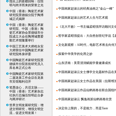
指尖上的瓷都回响：伍恒
明与跨洋而来的荣誉之光
中国画家赵淑云的经典油画之“金山一峰”
中国（香港）陶瓷艺术家
研究院景德镇分院于陶博
中国画家赵淑云的艺术人生与艺术观
城正式揭牌
中国（香港）陶瓷艺术家
《北大不败》一书主编孟昭强拜访顾问文化
研究院、中国（香港）陶
瓷艺术家协会景德镇市分
哲学家孟昭强提出：大自然创世纪学说【孟昭
院成立大会在陶博城曹爱
勤艺术馆隆重举行
文化新观察：AI时代，电影艺术将去向何
中国工艺美术大师程永安
大师荣任中国陶瓷艺术家
探索中华美学的化用之妙
研究院终身评委
中国陶瓷艺术家研究院景
山东济南：美育浸润赋能学童健康成长
德镇市分院首批研究员入
库名单正式公布
中国画家赵淑云女士佛学文化题材作品在
中国陶瓷艺术家研究院第
二届龙泉工作会议在龙泉
中国画家赵淑云女士作品在美国（拉斯维加
市宾馆顺利召开
笔墨连心，共话文脉——
中国画家赵淑云作品仙鹤画卷在联合国纽约总
中国（香港）艺术家杂志
社执行总编伍恒明赴台参
与两岸研讨.
中国画家赵淑云 飘逸画派仙鹤画卷欣赏
世界文明发展研究院：增
决定你上限的，不是能力，而是Taste
进文明研究，增强文明交
流，促进文明发展！