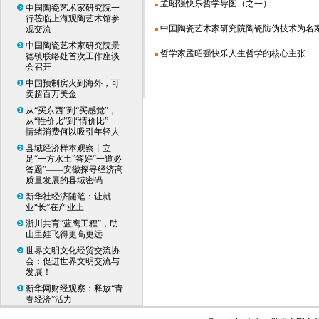
孟昭强快乐哲学导图（之一）
中国陶瓷艺术家研究院一
行莅临上海观陶艺术馆参
中国陶瓷艺术家研究院陶瓷防伪技术为名家作
观交流
中国陶瓷艺术家研究院景
哲学家孟昭强快乐人生哲学的核心主张
德镇联络处首次工作座谈
会召开
中国预制房火到海外，可
卖超百万美金
从“买东西”到“买感觉”，
从“性价比”到“情价比”——
情绪消费何以吸引年轻人
县域经济样本观察丨立
足“一方水土”答好“一道必
答题”——安徽探寻经济高
质量发展的县域密码
新华社经济随笔：让就
业“长”在产业上
浙川共育“蓝鹰工程”，助
山里娃飞得更高更远
世界文明文化经贸交流协
会：促进世界文明交流与
发展！
新华网财经观察：释放“青
春经济”活力