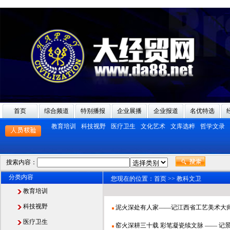
首页
综合频道
特别播报
企业展播
企业报道
名优特选
教育培训
科技视野
医疗卫生
文化艺术
文库选粹
哲学文录
搜索内容：
分类内容
您现在的位置：
首页
>>
教科文卫
教育培训
科技视野
泥火深处有人家——记江西省工艺美术大师
医疗卫生
窑火深耕三十载 彩笔凝瓷续文脉 —— 记