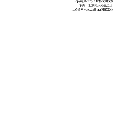
Copyright-
主办：世界文明文
承办：北京同乐苑生态庄
大经贸网
www.da88.net
国家工业