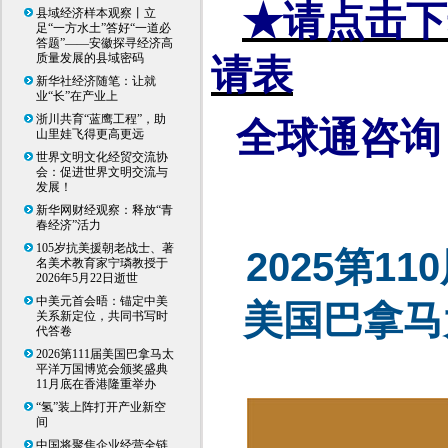
★请点击下
县域经济样本观察丨立
足“一方水土”答好“一道必
答题”——安徽探寻经济高
质量发展的县域密码
请表
新华社经济随笔：让就
业“长”在产业上
浙川共育“蓝鹰工程”，助
全球通咨询
山里娃飞得更高更远
世界文明文化经贸交流协
会：促进世界文明交流与
发展！
新华网财经观察：释放“青
春经济”活力
105岁抗美援朝老战士、著
2025
第
110
名美术教育家宁璘教授于
2026年5月22日逝世
中美元首会晤：锚定中美
美国巴拿马
关系新定位，共同书写时
代答卷
2026第111届美国巴拿马太
平洋万国博览会颁奖盛典
11月底在香港隆重举办
“氢”装上阵打开产业新空
间
中国将聚焦企业经营全链