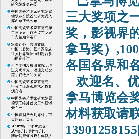
巴拿马博览
研究院终身评委
中国陶瓷艺术家研究院景
三大奖项之
德镇市分院首批研究员入
库名单正式公布
中国陶瓷艺术家研究院第
奖，影视界
二届龙泉工作会议在龙泉
市宾馆顺利召开
笔墨连心，共话文脉——
拿马奖）,1
中国（香港）艺术家杂志
社执行总编伍恒明赴台参
与两岸研讨.
各国各界和
世界文明发展研究院：增
进文明研究，增强文明交
流，促进文明发展！
欢迎名、优
中国陶瓷艺术家研究院一
行莅临上海观陶艺术馆参
观交流
拿马博览会
中国陶瓷艺术家研究院景
德镇联络处首次工作座谈
会召开
材料获取请
中国预制房火到海外，可
卖超百万美金
139012581
从“买东西”到“买感觉”，
从“性价比”到“情价比”——
情绪消费何以吸引年轻人