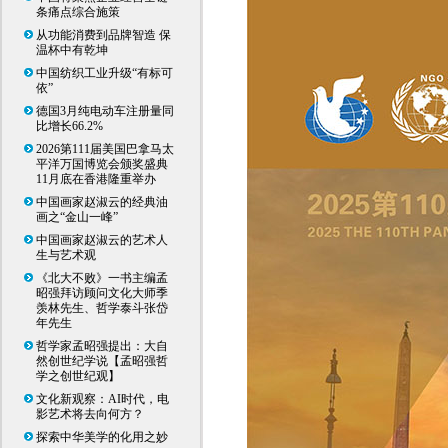
条痛点综合施策
从功能消费到品牌智造 保
温杯中有乾坤
中国纺织工业升级“有标可
依”
德国3月纯电动车注册量同
比增长66.2%
2026第111届美国巴拿马太
平洋万国博览会颁奖盛典
11月底在香港隆重举办
中国画家赵淑云的经典油
画之“金山一峰”
中国画家赵淑云的艺术人
生与艺术观
《北大不败》一书主编孟
昭强拜访顾问文化大师季
羡林先生、哲学泰斗张岱
年先生
哲学家孟昭强提出：大自
然创世纪学说【孟昭强哲
学之创世纪观】
文化新观察：AI时代，电
影艺术将去向何方？
探索中华美学的化用之妙