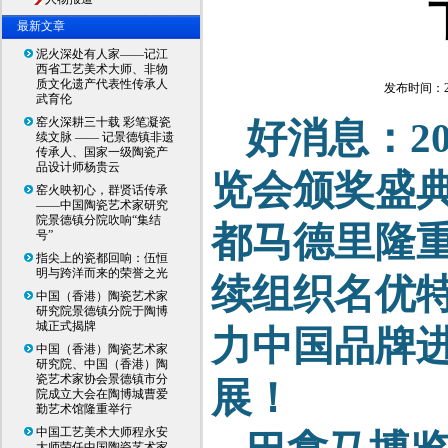
最新文章
泥火深处有人家——记江
西省工艺美术大师、非物
质文化遗产代表性传承人
发布时间：2
武育伦
窑火深耕三十载 彩笔凝瓷
好消息：20
续文脉 —— 记景德镇非遗
传承人、国家一级陶瓷产
品设计师杨贵云
览会颁奖盛典
窑火映初心，群贤话传承
——中国陶瓷艺术家研究
院景德镇分院吹响“集结
都马德里隆
号”
指尖上的瓷都回响：伍恒
明与跨洋而来的荣誉之光
续组织名优
中国（香港）陶瓷艺术家
研究院景德镇分院于陶博
城正式揭牌
力中国品牌
中国（香港）陶瓷艺术家
研究院、中国（香港）陶
瓷艺术家协会景德镇市分
展！
院成立大会在陶博城曹爱
勤艺术馆隆重举行
中国工艺美术大师程永安
大师荣任中国陶瓷艺术家