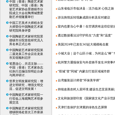
中国（香港）陶瓷艺术家
研究院、中国（香港）陶
山东省临沂市临沭县：活力临沭 心悦之旅
瓷艺术家协会景德镇市分
院成立大会在陶博城曹爱
勤艺术馆隆重举行
涉法舆情反转现象成因分析及应对建议
中国工艺美术大师程永安
室内也要当心中暑！在空调房有这些症状
大师荣任中国陶瓷艺术家
研究院终身评委
透过数据看法治守护民生“力度”和“温度”
中国陶瓷艺术家研究院景
德镇市分院首批研究员入
库名单正式公布
美国2024年已发生343起大规模枪击案
中国陶瓷艺术家研究院第
小城大业｜这个山区小城，为何这么“棒”
二届龙泉工作会议在龙泉
市宾馆顺利召开
杭州警方通报保安与外卖骑手发生冲突事
笔墨连心，共话文脉——
中国（香港）艺术家杂志
社执行总编伍恒明赴台参
“双城”变“同城” 内蒙古打造区域城市群
与两岸研讨.
台湾服装设计师变“环保美学师”
世界文明发展研究院：增
进文明研究，增强文明交
流，促进文明发展！
持续改善农村人居环境 建设生态宜居美丽
中国陶瓷艺术家研究院一
文化和旅游部印发《国家级文化产业示范园区
行莅临上海观陶艺术馆参
观交流
天津打造保护京津冀的绿色生态屏障
中国陶瓷艺术家研究院景
德镇联络处首次工作座谈