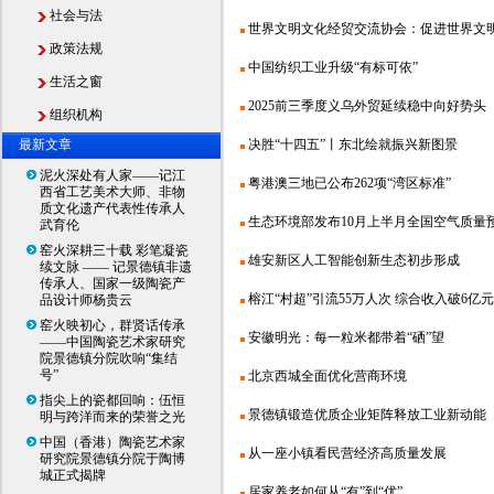
社会与法
世界文明文化经贸交流协会：促进世界文明交
政策法规
中国纺织工业升级“有标可依”
生活之窗
2025前三季度义乌外贸延续稳中向好势头
组织机构
最新文章
决胜“十四五”丨东北绘就振兴新图景
泥火深处有人家——记江
粤港澳三地已公布262项“湾区标准”
西省工艺美术大师、非物
质文化遗产代表性传承人
生态环境部发布10月上半月全国空气质量预报
武育伦
窑火深耕三十载 彩笔凝瓷
雄安新区人工智能创新生态初步形成
续文脉 —— 记景德镇非遗
传承人、国家一级陶瓷产
榕江“村超”引流55万人次 综合收入破6亿元
品设计师杨贵云
窑火映初心，群贤话传承
安徽明光：每一粒米都带着“硒”望
——中国陶瓷艺术家研究
院景德镇分院吹响“集结
号”
北京西城全面优化营商环境
指尖上的瓷都回响：伍恒
景德镇锻造优质企业矩阵释放工业新动能
明与跨洋而来的荣誉之光
中国（香港）陶瓷艺术家
从一座小镇看民营经济高质量发展
研究院景德镇分院于陶博
城正式揭牌
居家养老如何从“有”到“优”