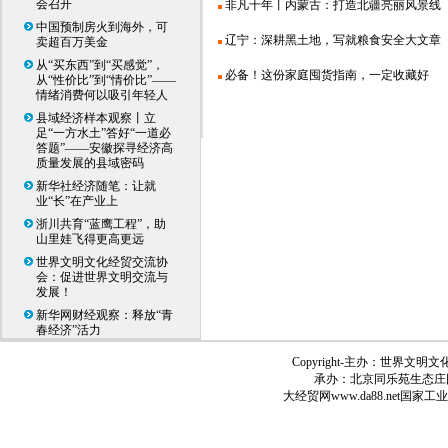
会召开
非凡十年丨内蒙古：打造北疆亮丽风景线
中国预制房火到海外，可
辽宁：深耕黑土地，写就粮食安全大文章
卖超百万美金
从“买东西”到“买感觉”，
必备！这份家庭囤货指南，一定收藏好
从“性价比”到“情价比”——
情绪消费何以吸引年轻人
县域经济样本观察丨立
足“一方水土”答好“一道必
答题”——安徽探寻经济高
质量发展的县域密码
新华社经济随笔：让就
业“长”在产业上
浙川共育“蓝鹰工程”，助
山里娃飞得更高更远
世界文明文化经贸交流协
会：促进世界文明交流与
发展！
新华网财经观察：释放“青
春经济”活力
Copyright-
主办：世界文明文
承办：北京同乐苑生态庄
大经贸网
www.da88.net
国家工业