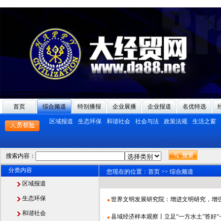
首页
综合频道
特别播报
企业展播
企业报道
名优特选
区域报道
生态环保
和谐社会
社会与法
政策法规
生活之窗
搜索内容：
分类内容
您现在的位置：
首页
>>
综合频道
区域报道
生态环保
世界文明发展研究院：增进文明研究，增强文
和谐社会
县域经济样本观察丨立足“一方水土”答好“