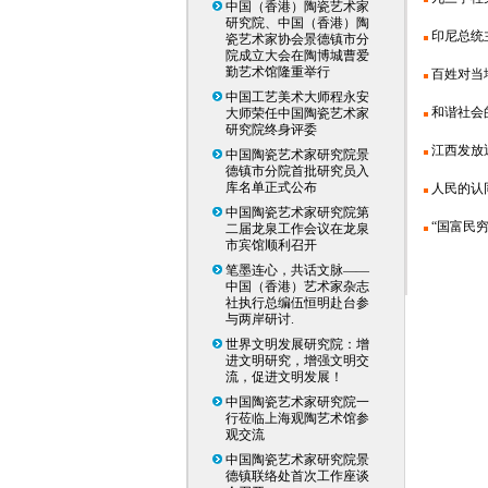
中国（香港）陶瓷艺术家
研究院、中国（香港）陶
印尼总统
瓷艺术家协会景德镇市分
院成立大会在陶博城曹爱
勤艺术馆隆重举行
百姓对当
中国工艺美术大师程永安
和谐社会
大师荣任中国陶瓷艺术家
研究院终身评委
江西发放近
中国陶瓷艺术家研究院景
德镇市分院首批研究员入
库名单正式公布
人民的认
中国陶瓷艺术家研究院第
“国富民
二届龙泉工作会议在龙泉
市宾馆顺利召开
笔墨连心，共话文脉——
中国（香港）艺术家杂志
社执行总编伍恒明赴台参
与两岸研讨.
世界文明发展研究院：增
进文明研究，增强文明交
流，促进文明发展！
中国陶瓷艺术家研究院一
行莅临上海观陶艺术馆参
观交流
中国陶瓷艺术家研究院景
德镇联络处首次工作座谈