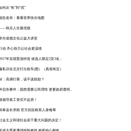
何从“有”到“优”
报告发布：看看世界快乐地图
——快乐人生最优级
举办道德文化公益大讲堂
行动 齐心协力让社会更温情
017年实现普选特首 候选人限定2至3名...
服私访在北京打出租车(图）（真假有定）
标：高调行善，该不该鼓励？
启东事件：固然需要公民理性 更要政府透明...
级领导靠工资买不起房！
供奉县长求助 官方回应称系人身侮辱
社会主义和谐社会若干重大问题的决定！
某省主委家遭强拆险被抓 称死的心都有