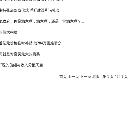
主持孔庙落成仪式 呼吁建设和谐社会
地政府：你是满意啊，满意啊，还是非常满意啊？...
的伟大构建
亿元价格临时补贴 助284万困难群众
同就是对官员最大的褒奖
穷”说的偏颇与收入分配问题
首页 上一页 下一页 尾页 第 1 页 / 共 1 页