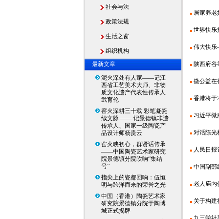
社会与法
居家养老如
政策法规
世界快乐
生活之窗
伟大快乐
组织机构
最新文章
陕西府谷
泥火深处有人家——记江
微公益在
西省工艺美术大师、非物
质文化遗产代表性传承人
香港将于2
武育伦
窑火深耕三十载 彩笔凝瓷
习近平微
续文脉 —— 记景德镇非遗
传承人、国家一级陶瓷产
对话陈光
品设计师杨贵云
窑火映初心，群贤话传承
人民日报评
——中国陶瓷艺术家研究
院景德镇分院吹响“集结
号”
中国副部
指尖上的瓷都回响：伍恒
老人庙内
明与跨洋而来的荣誉之光
中国（香港）陶瓷艺术家
关于构建
研究院景德镇分院于陶博
城正式揭牌
九三学社