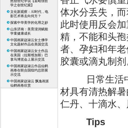
然创世纪学说【孟昭强哲
学之创世纪观】
体水分丢失，而
文化新观察：AI时代，电
影艺术将去向何方？
此时使用反会加
探索中华美学的化用之妙
山东济南：美育浸润赋能
学童健康成长
精，不能和头孢
中国画家赵淑云女士佛学
文化题材作品在美国交流
者、孕妇和年老
中国画家赵淑云女士作品
在美国（拉斯维加斯）巴
胶囊或滴丸制剂
拿马博览会上展示交流
中国画家赵淑云作品仙鹤
画卷在联合国纽约总部展
示交流
日常生活中
中国画家赵淑云 飘逸画派
仙鹤画卷欣赏
材具有清热解暑
仁丹、十滴水、
Tips