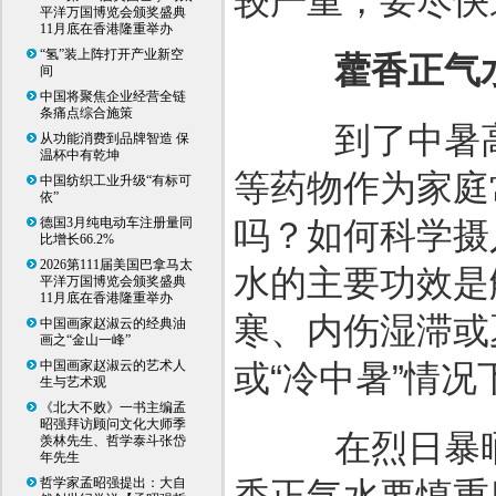
较严重，要尽快
平洋万国博览会颁奖盛典
11月底在香港隆重举办
“氢”装上阵打开产业新空
藿香正气
间
中国将聚焦企业经营全链
条痛点综合施策
到了中暑高
从功能消费到品牌智造 保
温杯中有乾坤
等药物作为家庭
中国纺织工业升级“有标可
依”
德国3月纯电动车注册量同
吗？如何科学摄
比增长66.2%
2026第111届美国巴拿马太
水的主要功效是
平洋万国博览会颁奖盛典
11月底在香港隆重举办
寒、内伤湿滞或
中国画家赵淑云的经典油
画之“金山一峰”
中国画家赵淑云的艺术人
或“冷中暑”情
生与艺术观
《北大不败》一书主编孟
昭强拜访顾问文化大师季
在烈日暴晒
羡林先生、哲学泰斗张岱
年先生
哲学家孟昭强提出：大自
香正气水要慎重