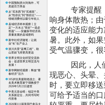
中国预制房火到海外，可
卖超百万美金
专家提醒，
从“买东西”到“买感觉”，
从“性价比”到“情价比”——
响身体散热；由
情绪消费何以吸引年轻人
县域经济样本观察丨立
变化的适应能力
足“一方水土”答好“一道必
答题”——安徽探寻经济高
质量发展的县域密码
暑。此外，如果
新华社经济随笔：让就
业“长”在产业上
受气温骤变，很
浙川共育“蓝鹰工程”，助
山里娃飞得更高更远
世界文明文化经贸交流协
会：促进世界文明交流与
因此，人们
发展！
新华网财经观察：释放“青
现恶心、头晕、
春经济”活力
105岁抗美援朝老战士、著
时，要立即移送
名美术教育家宁璘教授于
2026年5月22日逝世
中美元首会晤：锚定中美
可给予适当的口
关系新定位，共同书写时
代答卷
2026第111届美国巴拿马太