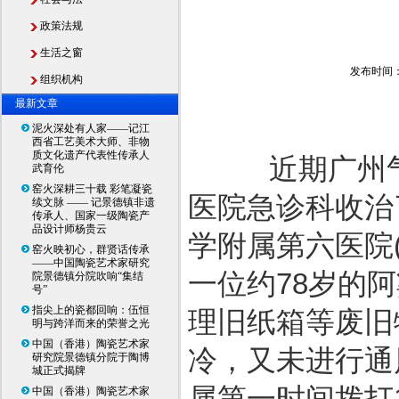
政策法规
生活之窗
发布时间：2
组织机构
最新文章
泥火深处有人家——记江
西省工艺美术大师、非物
质文化遗产代表性传承人
近期广州气温
武育伦
窑火深耕三十载 彩笔凝瓷
医院急诊科收治
续文脉 —— 记景德镇非遗
传承人、国家一级陶瓷产
品设计师杨贵云
学附属第六医院(
窑火映初心，群贤话传承
——中国陶瓷艺术家研究
一位约78岁的
院景德镇分院吹响“集结
号”
指尖上的瓷都回响：伍恒
理旧纸箱等废旧
明与跨洋而来的荣誉之光
中国（香港）陶瓷艺术家
冷，又未进行通
研究院景德镇分院于陶博
城正式揭牌
属第一时间拨打
中国（香港）陶瓷艺术家