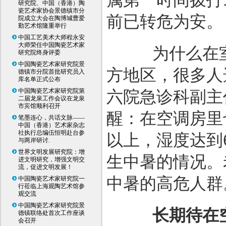
研究院、中国（香港）陶
瓷艺术家协会景德镇市分
前已转危为安。
院成立大会在陶博城曹爱
勤艺术馆隆重举行
中国工艺美术大师程永安
大师荣任中国陶瓷艺术家
为什么在室
研究院终身评委
中国陶瓷艺术家研究院景
方地区，很多人
德镇市分院首批研究员入
库名单正式公布
中国陶瓷艺术家研究院第
六院急诊科副主
二届龙泉工作会议在龙泉
市宾馆顺利召开
醒：在空调房里
笔墨连心，共话文脉——
中国（香港）艺术家杂志
社执行总编伍恒明赴台参
以上，湿度达到
与两岸研讨.
世界文明发展研究院：增
生中暑的情况。
进文明研究，增强文明交
流，促进文明发展！
中暑的高危人群
中国陶瓷艺术家研究院一
行莅临上海观陶艺术馆参
观交流
中国陶瓷艺术家研究院景
长期待在
德镇联络处首次工作座谈
会召开