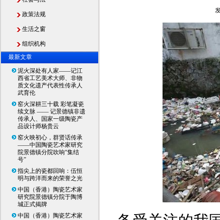
发
政策法规
生活之窗
组织机构
最新文章
泥火深处有人家——记江
西省工艺美术大师、非物
质文化遗产代表性传承人
武育伦
窑火深耕三十载 彩笔凝瓷
续文脉 —— 记景德镇非遗
传承人、国家一级陶瓷产
品设计师杨贵云
窑火映初心，群贤话传承
——中国陶瓷艺术家研究
院景德镇分院吹响“集结
号”
指尖上的瓷都回响：伍恒
明与跨洋而来的荣誉之光
中国（香港）陶瓷艺术家
研究院景德镇分院于陶博
城正式揭牌
中国（香港）陶瓷艺术家