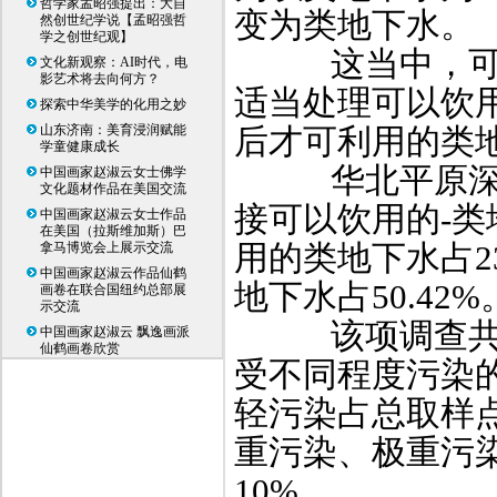
哲学家孟昭强提出：大自
变为类地下水。
然创世纪学说【孟昭强哲
学之创世纪观】
这当中，可以直
文化新观察：AI时代，电
影艺术将去向何方？
适当处理可以饮用
探索中华美学的化用之妙
山东济南：美育浸润赋能
后才可利用的类地下
学童健康成长
华北平原深层
中国画家赵淑云女士佛学
文化题材作品在美国交流
接可以饮用的-类
中国画家赵淑云女士作品
在美国（拉斯维加斯）巴
用的类地下水占2
拿马博览会上展示交流
中国画家赵淑云作品仙鹤
地下水占50.42%
画卷在联合国纽约总部展
示交流
该项调查共采
中国画家赵淑云 飘逸画派
仙鹤画卷欣赏
受不同程度污染的
轻污染占总取样点
重污染、极重污
10%。