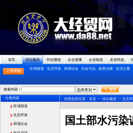
首页
综合频道
特别播报
企业展播
企业报道
名优特选
区域报道
生态环保
和谐社会
社会与法
政策法规
生活之窗
搜索内容：
分类内容
您现在的位置：
首页
>>
综合频道
>>
生态环
区域报道
生态环保
国土部水污染
和谐社会
社会与法