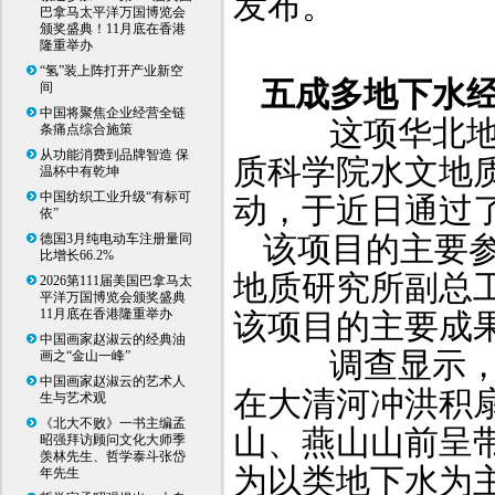
发布。
巴拿马太平洋万国博览会
颁奖盛典！11月底在香港
隆重举办
“氢”装上阵打开产业新空
五成多地下水
间
中国将聚焦企业经营全链
这项华北地下
条痛点综合施策
从功能消费到品牌智造 保
质科学院水文地质
温杯中有乾坤
中国纺织工业升级“有标可
动，于近日通过
依”
该项目的主要
德国3月纯电动车注册量同
比增长66.2%
地质研究所副总
2026第111届美国巴拿马太
平洋万国博览会颁奖盛典
11月底在香港隆重举办
该项目的主要成
中国画家赵淑云的经典油
调查显示，华
画之“金山一峰”
中国画家赵淑云的艺术人
在大清河冲洪积
生与艺术观
《北大不败》一书主编孟
山、燕山山前呈
昭强拜访顾问文化大师季
羡林先生、哲学泰斗张岱
为以类地下水为
年先生