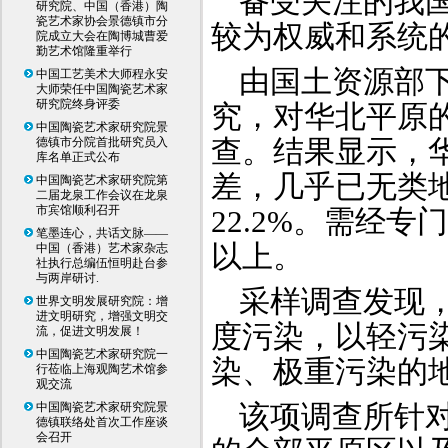
备受关注的我
研究院、中国（香港）陶
瓷艺术家协会景德镇市分
较为权威和系统
院成立大会在陶博城曹爱
勤艺术馆隆重举行
由国土资源部
中国工艺美术大师程永安
大师荣任中国陶瓷艺术家
研究院终身评委
究，对华北平原
中国陶瓷艺术家研究院景
查。结果显示，
德镇市分院首批研究员入
库名单正式公布
差，几乎已无类
中国陶瓷艺术家研究院第
二届龙泉工作会议在龙泉
市宾馆顺利召开
22.2%。需经专
笔墨连心，共话文脉——
以上。
中国（香港）艺术家杂志
社执行总编伍恒明赴台参
与两岸研讨.
采样调查发现，
世界文明发展研究院：增
进文明研究，增强文明交
度污染，以轻污
流，促进文明发展！
中国陶瓷艺术家研究院一
染、极重污染的地
行莅临上海观陶艺术馆参
观交流
该项调查所针
中国陶瓷艺术家研究院景
德镇联络处首次工作座谈
会召开