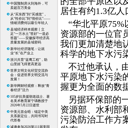
的全部平原区以
中国预制房火到海外，可
卖超百万美金
居住有约1.3亿
从“买东西”到“买感觉”，
从“性价比”到“情价比”——
“华北平原75
情绪消费何以吸引年轻人
县域经济样本观察丨立
资源部的一位官
足“一方水土”答好“一道必
答题”——安徽探寻经济高
我们更加清楚地
质量发展的县域密码
新华社经济随笔：让就
科学的地下水污
业“长”在产业上
浙川共育“蓝鹰工程”，助
不过他承认，
山里娃飞得更高更远
世界文明文化经贸交流协
平原地下水污染
会：促进世界文明交流与
发展！
握更为全面的数
新华网财经观察：释放“青
春经济”活力
105岁抗美援朝老战士、著
另据环保部的
名美术教育家宁璘教授于
2026年5月22日逝世
资源部、水利部
中美元首会晤：锚定中美
关系新定位，共同书写时
污染防治工作方
代答卷
诚邀参加2026第111届美国