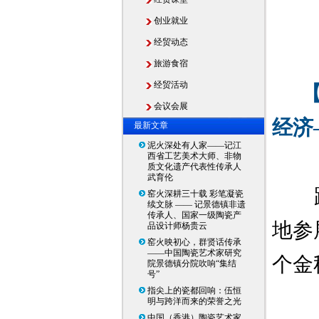
创业就业
经贸动态
旅游食宿
经贸活动
会议会展
经济
最新文章
泥火深处有人家——记江
西省工艺美术大师、非物
质文化遗产代表性传承人
武育伦
窑火深耕三十载 彩笔凝瓷
续文脉 —— 记景德镇非遗
传承人、国家一级陶瓷产
地参
品设计师杨贵云
窑火映初心，群贤话传承
——中国陶瓷艺术家研究
个金
院景德镇分院吹响“集结
号”
指尖上的瓷都回响：伍恒
明与跨洋而来的荣誉之光
中国（香港）陶瓷艺术家