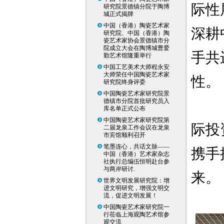
际性
研究院景德镇分院于陶博
城正式揭牌
中国（香港）陶瓷艺术家
深耕
研究院、中国（香港）陶
瓷艺术家协会景德镇市分
院成立大会在陶博城曹爱
手共
勤艺术馆隆重举行
中国工艺美术大师程永安
大师荣任中国陶瓷艺术家
性。
研究院终身评委
中国陶瓷艺术家研究院景
德镇市分院首批研究员入
库名单正式公布
中国陶瓷艺术家研究院第
际投
二届龙泉工作会议在龙泉
市宾馆顺利召开
笔墨连心，共话文脉——
携手
中国（香港）艺术家杂志
社执行总编伍恒明赴台参
与两岸研讨.
来。
世界文明发展研究院：增
进文明研究，增强文明交
流，促进文明发展！
中国陶瓷艺术家研究院一
行莅临上海观陶艺术馆参
观交流