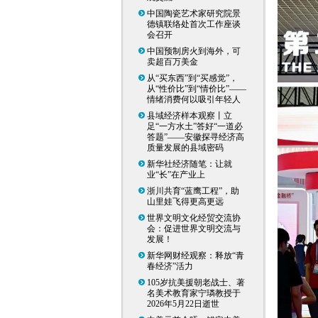
中国陶瓷艺术家研究院景
德镇联络处首次工作座谈
会召开
中国预制房火到海外，可
卖超百万美金
从“买东西”到“买感觉”，
从“性价比”到“情价比”——
情绪消费何以吸引年轻人
县域经济样本观察丨立
足“一方水土”答好“一道必
答题”——安徽探寻经济高
质量发展的县域密码
新华社经济随笔：让就
业“长”在产业上
浙川共育“蓝鹰工程”，助
山里娃飞得更高更远
世界文明文化经贸交流协
会：促进世界文明交流与
发展！
新华网财经观察：释放“青
春经济”活力
105岁抗美援朝老战士、著
名美术教育家宁璘教授于
2026年5月22日逝世