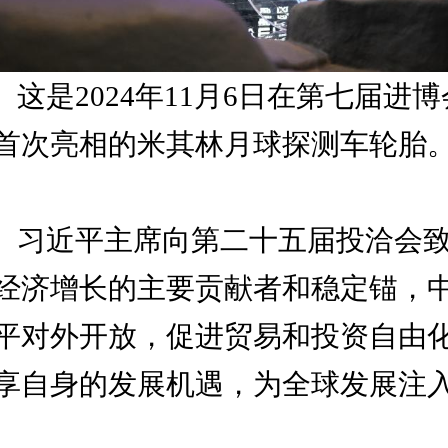
这是
2024
年
11
月
6
日在第七届进博
首次亮相的米其林月球探测车轮胎
习近平主席向第二十五届投洽会
经济增长的主要贡献者和稳定锚，
平对外开放，促进贸易和投资自由
享自身的发展机遇，为全球发展注