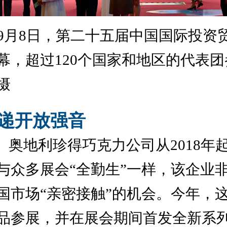
9
月
8
日，第二十五届中国国际投资
幕，超过
120
个国家和地区的代表团
摄
递开放强音
奥地利珍得巧克力公司从
2018
年
与众多展会
“
全勤生
”
一样，该企业
国市场
“
亲密接触
”
的机会。今年，
品参展，并在展会期间首发全新系