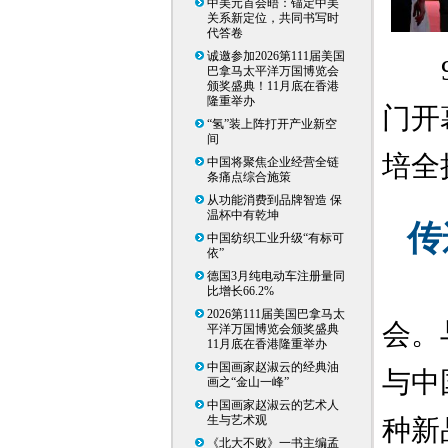
中美元首会晤：锚定中美
关系新定位，共同书写时
代答卷
诚邀参加2026第111届美国
巴拿马太平洋万国博览会
颁奖盛典！11月底在香港
隆重举办
门开
“氢”装上阵打开产业新空
间
培全
中国将聚焦企业经营全链
条痛点综合施策
从功能消费到品牌智造 保
温杯中有乾坤
传
中国纺织工业升级“有标可
依”
德国3月纯电动车注册量同
比增长66.2%
2026第111届美国巴拿马太
会。
平洋万国博览会颁奖盛典
11月底在香港隆重举办
中国画家赵淑云的经典油
与中
画之“金山一峰”
中国画家赵淑云的艺术人
生与艺术观
种新
《北大不败》一书主编孟