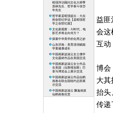
昭强拜访顾问文化大师季
羡林先生、哲学泰斗张岱
年先生
哲学家孟昭强提出：大自
益匪
然创世纪学说【孟昭强哲
学之创世纪观】
文化新观察：AI时代，电
会这
影艺术将去向何方？
探索中华美学的化用之妙
互动
山东济南：美育浸润赋能
学童健康成长
中国画家赵淑云女士佛学
文化题材作品在美国交流
中国画家赵淑云女士作品
博会
在美国（拉斯维加斯）巴
拿马博览会上展示交流
中国画家赵淑云作品仙鹤
大其
画卷在联合国纽约总部展
示交流
抬头
中国画家赵淑云 飘逸画派
仙鹤画卷欣赏
传递