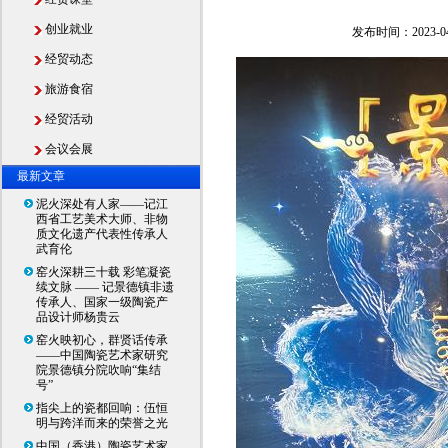
创业就业
发布时间：2023-
经贸动态
旅游食宿
经贸活动
会议会展
最新文章
泥火深处有人家——记江
西省工艺美术大师、非物
质文化遗产代表性传承人
武育伦
窑火深耕三十载 彩笔凝瓷
续文脉 —— 记景德镇非遗
传承人、国家一级陶瓷产
品设计师杨贵云
窑火映初心，群贤话传承
——中国陶瓷艺术家研究
院景德镇分院吹响“集结
号”
指尖上的瓷都回响：伍恒
明与跨洋而来的荣誉之光
中国（香港）陶瓷艺术家