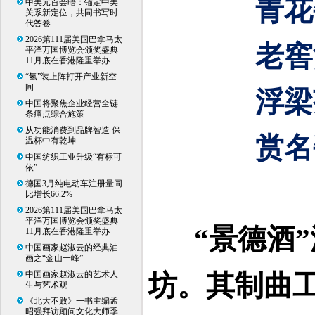
青花
中美元首会晤：锚定中美
关系新定位，共同书写时
代答卷
2026第111届美国巴拿马太
老窖
平洋万国博览会颁奖盛典
11月底在香港隆重举办
“氢”装上阵打开产业新空
间
浮梁
中国将聚焦企业经营全链
条痛点综合施策
从功能消费到品牌智造 保
赏名
温杯中有乾坤
中国纺织工业升级“有标可
依”
德国3月纯电动车注册量同
比增长66.2%
2026第111届美国巴拿马太
平洋万国博览会颁奖盛典
“景德酒
11月底在香港隆重举办
中国画家赵淑云的经典油
画之“金山一峰”
中国画家赵淑云的艺术人
坊。其制曲
生与艺术观
《北大不败》一书主编孟
昭强拜访顾问文化大师季