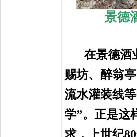
景德
在景德酒
赐坊、醉翁亭
流水灌装线等
学
”
。正是这
求，上世纪
80