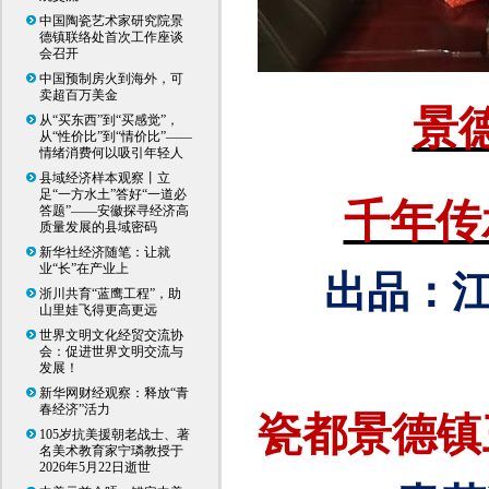
中国陶瓷艺术家研究院景
德镇联络处首次工作座谈
会召开
中国预制房火到海外，可
卖超百万美金
景
从“买东西”到“买感觉”，
从“性价比”到“情价比”——
情绪消费何以吸引年轻人
县域经济样本观察丨立
足“一方水土”答好“一道必
千年传
答题”——安徽探寻经济高
质量发展的县域密码
新华社经济随笔：让就
业“长”在产业上
出品：
浙川共育“蓝鹰工程”，助
山里娃飞得更高更远
世界文明文化经贸交流协
会：促进世界文明交流与
发展！
新华网财经观察：释放“青
春经济”活力
瓷都景德镇
105岁抗美援朝老战士、著
名美术教育家宁璘教授于
2026年5月22日逝世