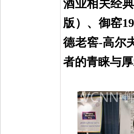
酒业相关经
版）、
御窑1
德老窖
-
高尔
者的青睐与厚