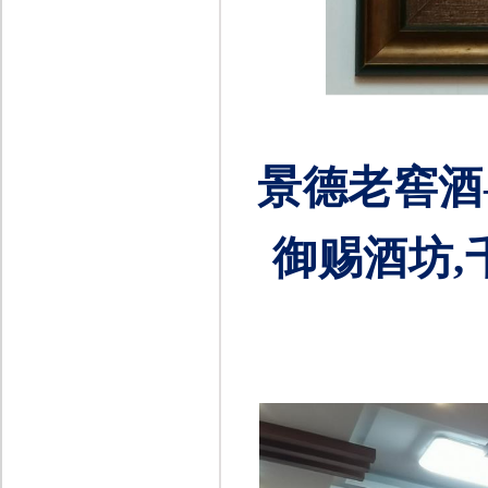
景德老窖酒
御赐酒坊
,