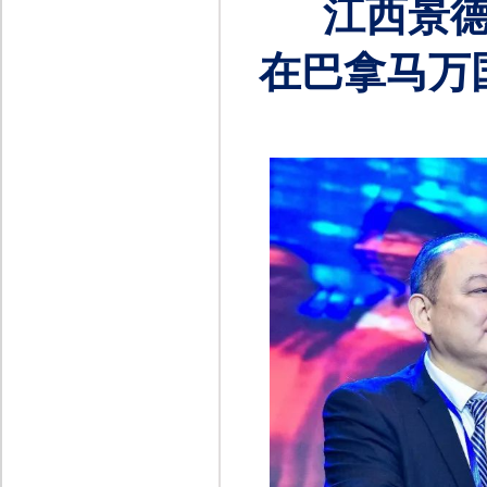
江西景
在巴拿马万