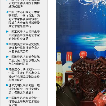
研究院景德镇分院于陶博
城正式揭牌
中国（香港）陶瓷艺术家
研究院、中国（香港）陶
瓷艺术家协会景德镇市分
院成立大会在陶博城曹爱
勤艺术馆隆重举行
中国工艺美术大师程永安
大师荣任中国陶瓷艺术家
研究院终身评委
中国陶瓷艺术家研究院景
德镇市分院首批研究员入
库名单正式公布
中国陶瓷艺术家研究院第
二届龙泉工作会议在龙泉
市宾馆顺利召开
笔墨连心，共话文脉——
中国（香港）艺术家杂志
社执行总编伍恒明赴台参
与两岸研讨.
世界文明发展研究院：增
进文明研究，增强文明交
流，促进文明发展！
中国陶瓷艺术家研究院一
行莅临上海观陶艺术馆参
观交流