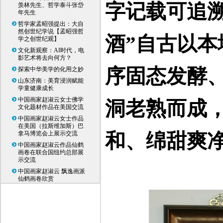
字记载可追
羡林先生、哲学泰斗张岱
年先生
哲学家孟昭强提出：大自
然创世纪学说【孟昭强哲
酒”自古以
学之创世纪观】
文化新观察：AI时代，电
影艺术将去向何方？
序固态发酵
探索中华美学的化用之妙
山东济南：美育浸润赋能
学童健康成长
中国画家赵淑云女士佛学
洞老熟而成
文化题材作品在美国交流
中国画家赵淑云女士作品
在美国（拉斯维加斯）巴
拿马博览会上展示交流
和、绵甜爽
中国画家赵淑云作品仙鹤
画卷在联合国纽约总部展
示交流
中国画家赵淑云 飘逸画派
仙鹤画卷欣赏