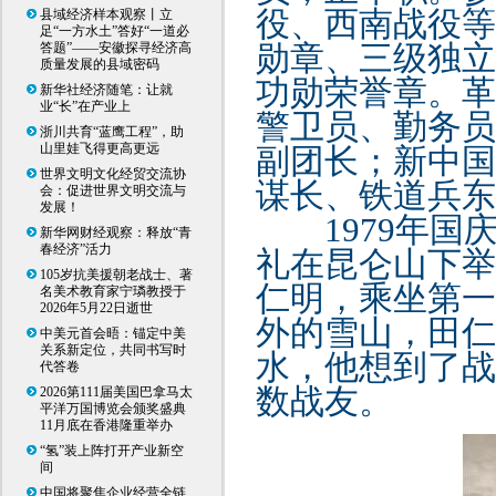
役、西南战役等
县域经济样本观察丨立
足“一方水土”答好“一道必
勋章、三级独立
答题”——安徽探寻经济高
质量发展的县域密码
功勋荣誉章。革
新华社经济随笔：让就
业“长”在产业上
警卫员、勤务员
浙川共育“蓝鹰工程”，助
山里娃飞得更高更远
副团长；新中国
世界文明文化经贸交流协
谋长、铁道兵东
会：促进世界文明交流与
发展！
1979年
新华网财经观察：释放“青
春经济”活力
礼在昆仑山下举
105岁抗美援朝老战士、著
仁明，乘坐第一
名美术教育家宁璘教授于
2026年5月22日逝世
外的雪山，田仁
中美元首会晤：锚定中美
关系新定位，共同书写时
水，他想到了战
代答卷
数战友。
2026第111届美国巴拿马太
平洋万国博览会颁奖盛典
11月底在香港隆重举办
“氢”装上阵打开产业新空
间
中国将聚焦企业经营全链