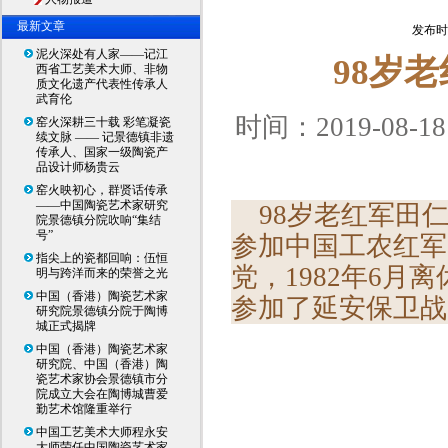
最新文章
发布时间
泥火深处有人家——记江
98岁
西省工艺美术大师、非物
质文化遗产代表性传承人
武育伦
时间：
2019-08
窑火深耕三十载 彩笔凝瓷
续文脉 —— 记景德镇非遗
传承人、国家一级陶瓷产
品设计师杨贵云
窑火映初心，群贤话传承
——中国陶瓷艺术家研究
98岁老红军田仁
院景德镇分院吹响“集结
号”
参加中国工农红军
指尖上的瓷都回响：伍恒
党，1982年6
明与跨洋而来的荣誉之光
中国（香港）陶瓷艺术家
参加了延安保卫战
研究院景德镇分院于陶博
城正式揭牌
中国（香港）陶瓷艺术家
研究院、中国（香港）陶
瓷艺术家协会景德镇市分
院成立大会在陶博城曹爱
勤艺术馆隆重举行
中国工艺美术大师程永安
大师荣任中国陶瓷艺术家