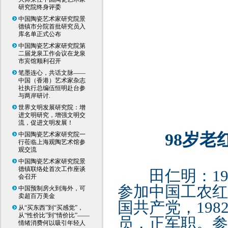
研究院终身评委
中国陶瓷艺术家研究院景
德镇市分院首批研究员入
库名单正式公布
中国陶瓷艺术家研究院第
二届龙泉工作会议在龙泉
市宾馆顺利召开
笔墨连心，共话文脉——
中国（香港）艺术家杂志
社执行总编伍恒明赴台参
与两岸研讨.
世界文明发展研究院：增
进文明研究，增强文明交
流，促进文明发展！
98岁
中国陶瓷艺术家研究院一
行莅临上海观陶艺术馆参
观交流
中国陶瓷艺术家研究院景
德镇联络处首次工作座谈
田仁明：
1
会召开
参加中国工农红
中国预制房火到海外，可
卖超百万美金
国共产党，19
从“买东西”到“买感觉”，
从“性价比”到“情价比”——
员，正军职。参
情绪消费何以吸引年轻人