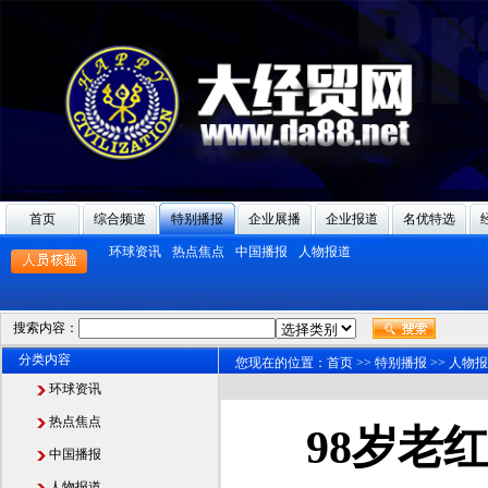
首页
综合频道
特别播报
企业展播
企业报道
名优特选
环球资讯
热点焦点
中国播报
人物报道
搜索内容：
分类内容
您现在的位置：
首页
>>
特别播报
>>
人物报
环球资讯
热点焦点
98岁老
中国播报
人物报道