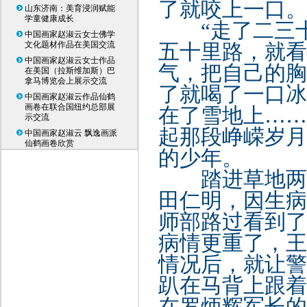
了就咬上一口。
山东济南：美育浸润赋能
学童健康成长
“走了二三
中国画家赵淑云女士佛学
文化题材作品在美国交流
五十里路，就看
中国画家赵淑云女士作品
气，把自己的胸
在美国（拉斯维加斯）巴
拿马博览会上展示交流
了就喝了一口冰
中国画家赵淑云作品仙鹤
画卷在联合国纽约总部展
在了雪地上……
示交流
起那段峥嵘岁月
中国画家赵淑云 飘逸画派
仙鹤画卷欣赏
的少年。
踏进草地两
田仁明，因生病
师部路过看到了
病情更重了，王
情况后，就让警
趴在马背上跟着
在罗炳辉军长的