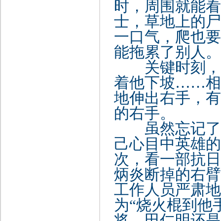
时，周围就能看
士，草地上的尸
一口气，爬也要
能拖累了别人。
关键时刻，袁
着他下坡
……相
地伸出右手，有
的右手。
虽然忘记了何
己心目中英雄的
次，看一部抗日
炳炎断掉的右臂
工作人员严肃地
为“烧火棍到他
将，田仁明还是