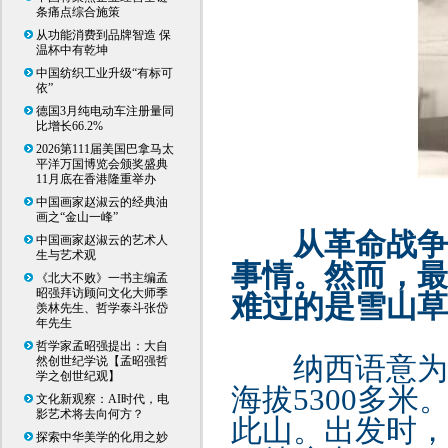
条痛点综合施策
从功能消费到品牌智造 保
温杯中有乾坤
中国纺织工业升级“有标可
依”
德国3月纯电动车注册量同
比增长66.2%
2026第111届美国巴拿马太
平洋万国博览会颁奖盛典
11月底在香港隆重举办
中国画家赵淑云的经典油
画之“金山一峰”
从革命战争
中国画家赵淑云的艺术人
生与艺术观
事情。然而，最
《北大不败》一书主编孟
昭强拜访顾问文化大师季
难过的是雪山草
羡林先生、哲学泰斗张岱
年先生
哲学家孟昭强提出：大自
纳西语意为
然创世纪学说【孟昭强哲
学之创世纪观】
海拔5300多米
文化新观察：AI时代，电
影艺术将去向何方？
此山。出发时，
探索中华美学的化用之妙