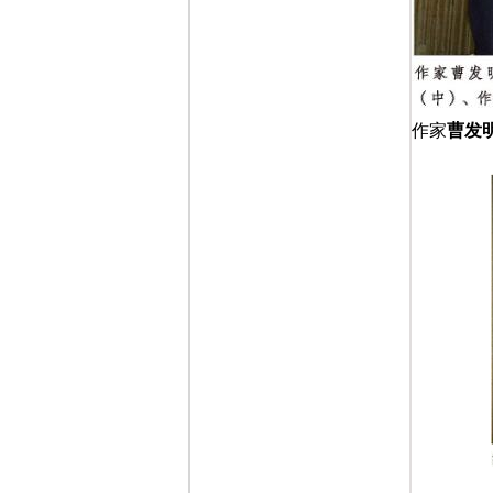
作家
曹发