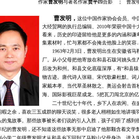
作家
曹发明
与著名作家
贾平凹
合影 ； 曹发
曹发明，
这位中国作家协会会员、中
大经贸网的执行总编辑、
2010
年荣获中国十
看来，历史的印迹留给他是更多的内涵和谦
集素材时，忙与累都不会掩去他脸上的笑容
1963
年
2
月
3
日
，曹发明出生在安徽省马
厂。从小父母把他寄放在和县石跋河姚头生
后改为和州。和县文化底蕴深厚，有“和县猿
物古迹。唐代诗人张籍、宋代歌豪杜默、词
家戴本孝、当代草圣林散之、奥运会射击首
海、国际影视巨星成龙、
5
把瓦刀闯北京的亿
二十世纪七十年代，乡下人在农闲、在
闲暇之余，喜欢三五成群的聊天说笑，很多老人栩栩如生地讲项
头的鬼故事。那些故事被长者们说的引人入胜，孩子们听了感到
年纪的曹发明，还不知道这些故事无形中启迪了他那颗含着文学
到小学二年级曹发明才从和县乡下回到了马鞍山父母身边。进入