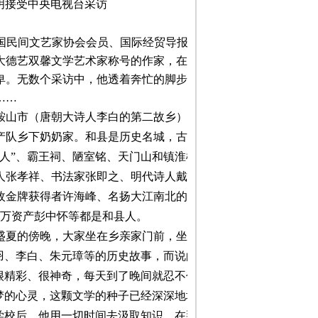
明接受中央电视台采访
国民间文艺家协会会员、国际经贸导报副主编、
大德艺双馨文学艺术家称号的作家，在我这个同事
卑。无数个采访中，他透着奔忙的脚步，多少次收
……
鞍山市（唐朝大诗人李白的第二故乡）的自来水
产队乡下奶奶家。和县是历史名城，古称为历阳，
人”、霸王祠、陋室铭、天门山和镇淮楼等历史文
人张孝祥、书法家张即之、明代诗人戴重、清代画
枚金牌获得者许海峰、名扬大江南北的武士曹训
万资产彭中怀等都是和县人。
盛夏的傍晚，大家坐在乡亲家门前，坐在铺垫的草
羽、李白、朱元璋等的历史故事，而说的最多的就
很精彩、很神奇，每天到了晚间就忍不住跑去听故
梦的心灵，这颗文学的种子已经深深地埋在了他的
学校后，他用一切时间去汲取知识。在那个物质贫