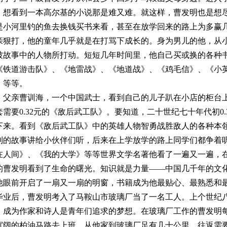
，想看到一本高尔基的小说那是难又难。就这样，曹发明也是想
是小河里钓的鱼去换钱买书来看，甚至在放学回来的路上为多赢
亲狠打，他的童年几乎就是在打骂下成长的。身为男儿的他，从
被故事中的人物所打动。短短几年时间里，他自己买或换的各种
《铁道游击队》、《地雷战》、《地道战》、《鸡毛信》、《小
》等等。
，父亲曹训海，一个中国武士，看到自己的儿子趴在小店的柜台
套需要
0.32
元的《敌后武工队》。要知道，二十世纪七十年代初
0.
下来。看到《敌后武工队》中的英雄人物智勇战胜敌人的各种本
到的故事讲给小伙伴们听，后来在上学放学的路上同学们都争着
在人间》、《我的大学》等等世界文学名著他看了一遍又一遍，
的曹发明看到了生命的曙光。知识就是力量——中国几千年的文
他眼前开启了一扇又一扇的明窗，书籍成为他最贴心、最熟悉和
毕业后，曹发明考入了马鞍山市玻璃厂当了一名工人。上个世纪
，成为作家和诗人是青年们追求的梦想。在玻璃厂工作的曹发明
宽阔的柏油马路去上班。从他家到玻璃厂足有几十公里，往返需