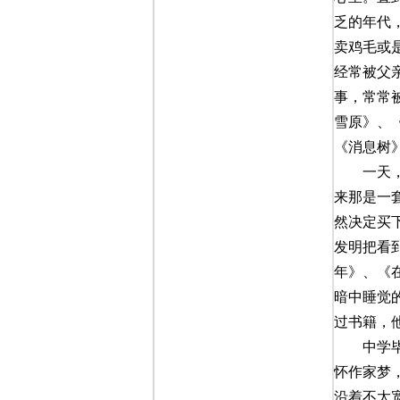
乏的年代
卖鸡毛或
经常被父
事，常常
雪原》、
《消息树
一天
来那是一
然决定买
发明把看
年》、《
暗中睡觉
过书籍，
中学
怀作家梦
沿着不太