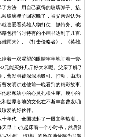
尽了方法：用自己赢得的玻璃弹子、拾牙膏皮子、
几粒玻璃弹子回家晚了，被父亲误认为在外调皮，
小就喜爱看英雄人物打仗、抓特务、破案的小说故
书籍包括当时特有的小画书达到了几百本，《林海
英雄雨来》、《打击侵略者》、《英雄儿女》、
上睁着一双渴望的眼睛牢牢地盯着一套小画书，原
32
元能买好几斤好大米呢。父亲了解了儿子，毅
领，曹发明被深深地吸引、打动，由衷的敬佩。曹
听曹发明讲述他前一晚看到的精彩故事。《童
在他那颗幼小的心灵扎根生芽。瘦小的仿佛躲在黑
化和世界各地的文化在不断丰富曹发明的人生。透
最珍爱的好伙伴。
八十年代，全国掀起了一股文学热潮，多少青年满
每天早上
5
点起床看一个小时书，然后骑着自行车
要
1-2
小时。玻璃厂的所在地号称为马鞍山的北大