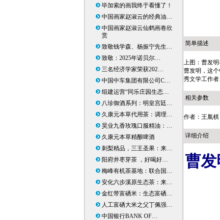
毕加索的画我终于看懂了！
中国画家赵淑云的经典油…
中国画家赵淑云仙鹤画卷欣
赏
简单描述
致敬钱学森、杨振宁先生…
致敬：2025年诺贝尔…
上图：曹发明
三名经济学家荣获202…
曹发明，这个
秀文学工作者
中国中车集团有限公司C…
组建运营“同乐庄园生态…
相关参数
八珍御酒系列：明皇宫廷…
久康元本草代用茶：调理…
作者：王胤棋
昊业九香玫瑰口服精油：…
详细介绍
久康元本草精酿啤酒
刺梨精品，三王圣果：来…
曹发
阳府井枣芽茶 ，好喝好…
梅峰有机茶基地：联合国…
安化六步溪原生态茶：来…
金红带富硒米：生态富硒…
人工富硒大米之父丁佩强…
中国银行BANK OF…