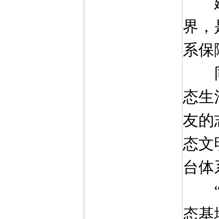
界，
系保
态生
友的
态文
台体
态基