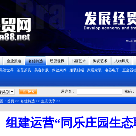
企业报道
名优特选
经贸世界
书画艺术
陶瓷艺术
人物风采
美酒世界
茶茗茶具
美容护肤
保健康养
服装鞋帽
家居家装
电器电子
五金器
用户名：
密码：
置：
首页
>>
名优特选
>>
生态优享
>>
组建运营“同乐庄园生态