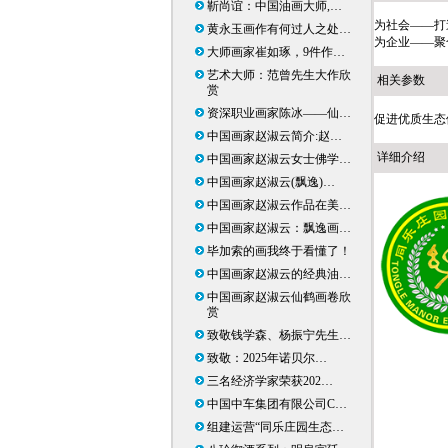
靳尚谊：中国油画大师,…
为社会——打
黄永玉画作有何过人之处…
为企业——聚
大师画家崔如琢，9件作…
艺术大师：范曾先生大作欣
相关参数
赏
资深职业画家陈冰——仙…
促进优质生态
中国画家赵淑云简介:赵…
详细介绍
中国画家赵淑云女士佛学…
中国画家赵淑云(飘逸)…
中国画家赵淑云作品在美…
中国画家赵淑云：飘逸画…
毕加索的画我终于看懂了！
中国画家赵淑云的经典油…
中国画家赵淑云仙鹤画卷欣
赏
致敬钱学森、杨振宁先生…
致敬：2025年诺贝尔…
三名经济学家荣获202…
中国中车集团有限公司C…
组建运营“同乐庄园生态…