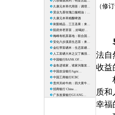
八珍御酒系列：明皇宫廷…
（修订
久康元本草代用茶：调理…
昊业九香玫瑰口服精油：…
久康元本草精酿啤酒
刺梨精品，三王圣果：来…
阳府井枣芽茶 ，好喝好…
梅峰有机茶基地：联合国…
安化六步溪原生态茶：来…
金红带富硒米：生态富硒…
法自
人工富硒大米之父丁佩强…
中国银行BANK OF…
收益
金鱼进谁家，谁家兴隆发…
中国农业银行Agric…
中国工商银行ICBC
贵州关岭牛肉：四大黄牛…
招商银行 China …
质和
广东发展银行GUANG…
幸福