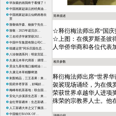
毕加索的画我终于看懂了！
中国画家赵淑云的经典油…
中国画家赵淑云仙鹤画卷欣
简单描述
赏
致敬钱学森、杨振宁先生…
☆释衍梅法师出席“国庆
致敬：2025年诺贝尔…
三名经济学家荣获202…
☆上图：在俄罗斯圣彼
中国中车集团有限公司C…
人华侨华商和各位代表
组建运营“同乐庄园生态…
八珍御酒系列：明皇宫廷…
久康元本草代用茶：调理…
相关参数
昊业九香玫瑰口服精油：…
久康元本草精酿啤酒
释衍梅法师出席“世界
刺梨精品，三王圣果：来…
袈裟现场诵经，为在俄
阳府井枣芽茶 ，好喝好…
梅峰有机茶基地：联合国…
荣获世界卓越华人进项
安化六步溪原生态茶：来…
殊荣的宗教界人士。他
金红带富硒米：生态富硒…
人工富硒大米之父丁佩强…
中国银行BANK OF…
详细介绍