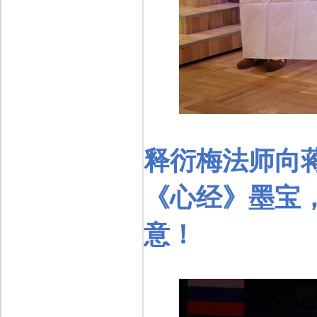
释衍梅法师向
《心经》墨宝
意！