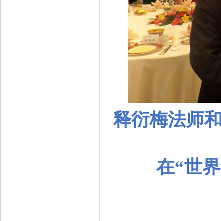
释衍梅
法师
在“世