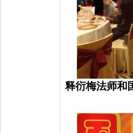
释衍梅
法师和