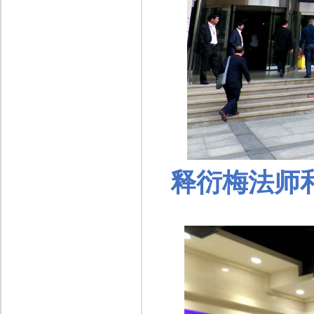
释衍梅
法师