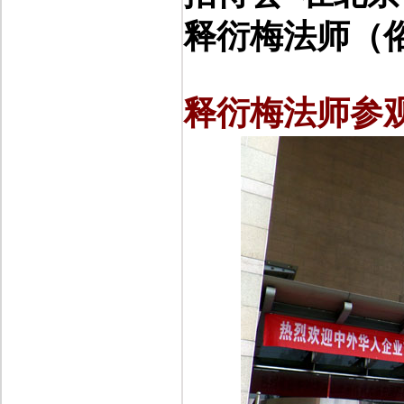
释衍梅
法师（
释衍梅
法师参