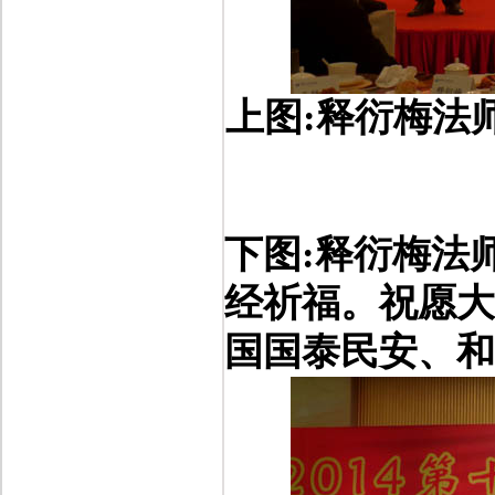
上图
:
释衍梅法
下图
:
释衍梅法
经祈福。祝愿大
国国泰民安、和