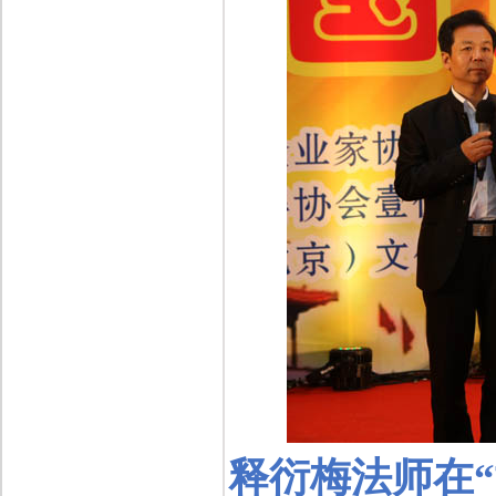
释衍梅法师在