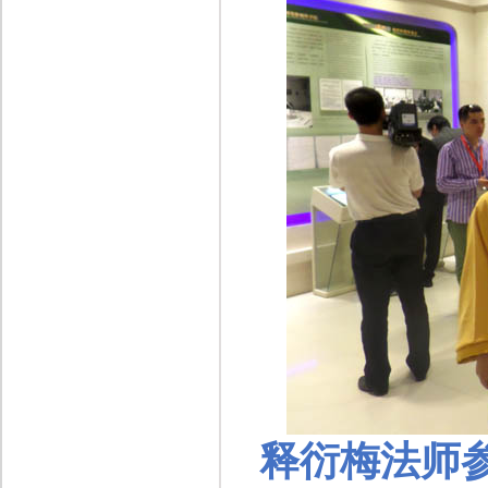
释衍梅
法师