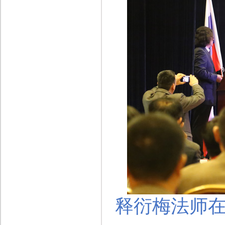
释衍梅法师