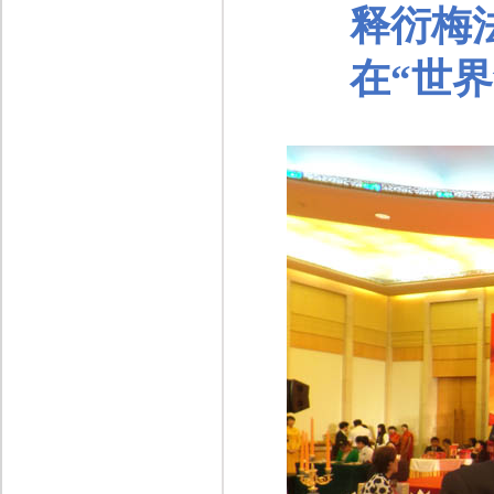
释衍梅
在“世