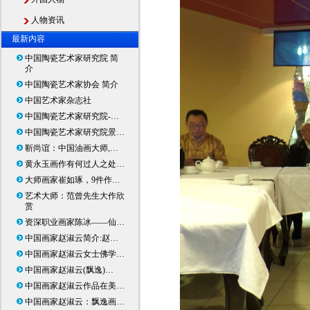
人物资讯
最新内容
中国陶瓷艺术家研究院 简
介
中国陶瓷艺术家协会 简介
中国艺术家杂志社
中国陶瓷艺术家研究院-…
中国陶瓷艺术家研究院景…
靳尚谊：中国油画大师,…
黄永玉画作有何过人之处…
大师画家崔如琢，9件作…
艺术大师：范曾先生大作欣
赏
资深职业画家陈冰——仙…
中国画家赵淑云简介:赵…
中国画家赵淑云女士佛学…
中国画家赵淑云(飘逸)…
中国画家赵淑云作品在美…
中国画家赵淑云：飘逸画…