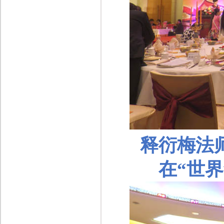
释衍梅
法
在“世