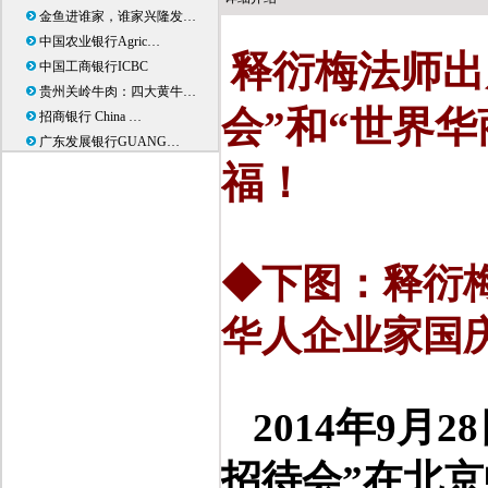
金鱼进谁家，谁家兴隆发…
中国农业银行Agric…
释衍梅法师出
中国工商银行ICBC
贵州关岭牛肉：四大黄牛…
会”和“世界
招商银行 China …
广东发展银行GUANG…
福！
◆下图：释衍
华人企业家国
2014
年
9
月
28
招待会”在北