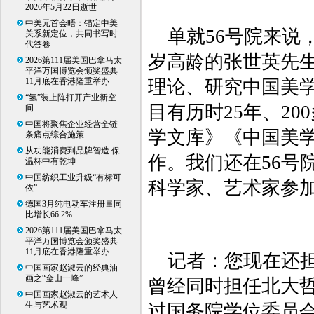
2026年5月22日逝世
中美元首会晤：锚定中美
单就56号院来说
关系新定位，共同书写时
代答卷
岁高龄的张世英先
2026第111届美国巴拿马太
平洋万国博览会颁奖盛典
11月底在香港隆重举办
理论、研究中国美
“氢”装上阵打开产业新空
目有历时25年、20
间
中国将聚焦企业经营全链
学文库》《中国美
条痛点综合施策
从功能消费到品牌智造 保
作。我们还在56号
温杯中有乾坤
中国纺织工业升级“有标可
科学家、艺术家参
依”
德国3月纯电动车注册量同
比增长66.2%
2026第111届美国巴拿马太
平洋万国博览会颁奖盛典
11月底在香港隆重举办
记者：您现在还
中国画家赵淑云的经典油
画之“金山一峰”
曾经同时担任北大
中国画家赵淑云的艺术人
生与艺术观
过国务院学位委员