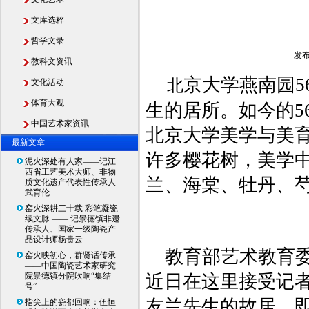
文库选粹
哲学文录
发布
教科文资讯
京大学燕南园
北
文化活动
体育大观
生的居所。如今的5
中国艺术家资讯
北京大学美学与美
最新文章
许多樱花树，美学中
泥火深处有人家——记江
西省工艺美术大师、非物
兰、海棠、牡丹、
质文化遗产代表性传承人
武育伦
窑火深耕三十载 彩笔凝瓷
续文脉 —— 记景德镇非遗
传承人、国家一级陶瓷产
品设计师杨贵云
教育部艺术教育
窑火映初心，群贤话传承
——中国陶瓷艺术家研究
院景德镇分院吹响“集结
近日在这里接受记者
号”
友兰先生的故居、即
指尖上的瓷都回响：伍恒