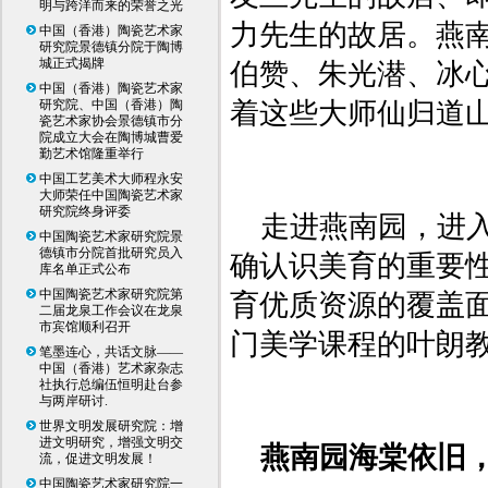
明与跨洋而来的荣誉之光
力先生的故居。燕
中国（香港）陶瓷艺术家
研究院景德镇分院于陶博
城正式揭牌
伯赞、朱光潜、冰
中国（香港）陶瓷艺术家
研究院、中国（香港）陶
着这些大师仙归道
瓷艺术家协会景德镇市分
院成立大会在陶博城曹爱
勤艺术馆隆重举行
中国工艺美术大师程永安
大师荣任中国陶瓷艺术家
研究院终身评委
走进燕南园，进入
中国陶瓷艺术家研究院景
德镇市分院首批研究员入
确认识美育的重要
库名单正式公布
中国陶瓷艺术家研究院第
育优质资源的覆盖面
二届龙泉工作会议在龙泉
市宾馆顺利召开
门美学课程的叶朗
笔墨连心，共话文脉——
中国（香港）艺术家杂志
社执行总编伍恒明赴台参
与两岸研讨.
世界文明发展研究院：增
进文明研究，增强文明交
燕南园海棠依旧
流，促进文明发展！
中国陶瓷艺术家研究院一