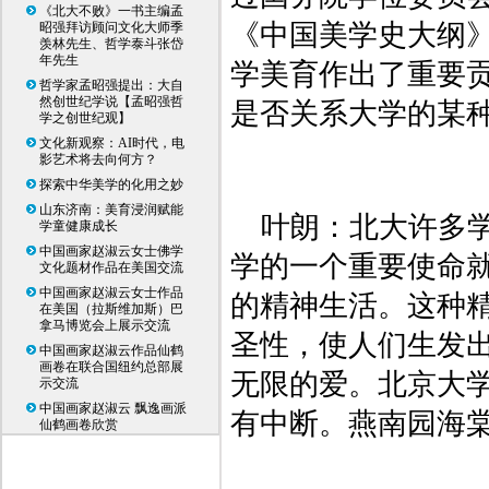
《北大不败》一书主编孟
《中国美学史大纲
昭强拜访顾问文化大师季
羡林先生、哲学泰斗张岱
年先生
学美育作出了重要
哲学家孟昭强提出：大自
然创世纪学说【孟昭强哲
是否关系大学的某
学之创世纪观】
文化新观察：AI时代，电
影艺术将去向何方？
探索中华美学的化用之妙
山东济南：美育浸润赋能
叶朗：北大许多
学童健康成长
中国画家赵淑云女士佛学
学的一个重要使命
文化题材作品在美国交流
中国画家赵淑云女士作品
的精神生活。这种
在美国（拉斯维加斯）巴
拿马博览会上展示交流
圣性，使人们生发
中国画家赵淑云作品仙鹤
画卷在联合国纽约总部展
无限的爱。北京大
示交流
中国画家赵淑云 飘逸画派
有中断。燕南园海
仙鹤画卷欣赏