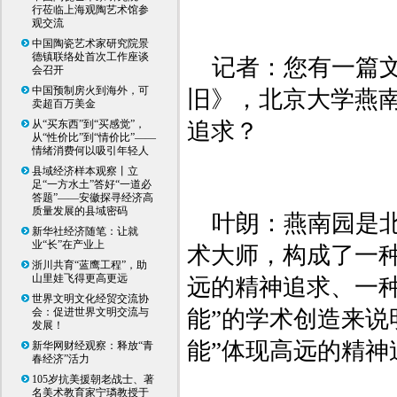
行莅临上海观陶艺术馆参
观交流
中国陶瓷艺术家研究院景
德镇联络处首次工作座谈
记者：您有一篇
会召开
中国预制房火到海外，可
旧》，北京大学燕
卖超百万美金
从“买东西”到“买感觉”，
追求？
从“性价比”到“情价比”——
情绪消费何以吸引年轻人
县域经济样本观察丨立
足“一方水土”答好“一道必
答题”——安徽探寻经济高
质量发展的县域密码
叶朗：燕南园是
新华社经济随笔：让就
业“长”在产业上
术大师，构成了一
浙川共育“蓝鹰工程”，助
山里娃飞得更高更远
远的精神追求、一
世界文明文化经贸交流协
会：促进世界文明交流与
能”的学术创造来说
发展！
能”体现高远的精神
新华网财经观察：释放“青
春经济”活力
105岁抗美援朝老战士、著
名美术教育家宁璘教授于