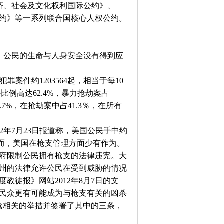
、社会及文化权利国际公约》、
约》等一系列联合国核心人权公约。
，公民的生命与人身安全没有得到应
犯罪案件约
1203564
起，相当于每
10
件比例高达
62.4%
，暴力抢劫案占
.7%
，在抢劫案中占
41.3
％，在所有
2
年
7
月
23
日报道称，美国公民手中约
而，美国在枪支管理方面少有作为。
府限制公民拥有枪支的法律违宪。大
州的法律允许公民在受到威胁的情况
度教徒报》网站
2012
年
8
月
7
日的文
民众更有可能成为与枪支有关的凶杀
枪相关的举措并签署了其中的三条，