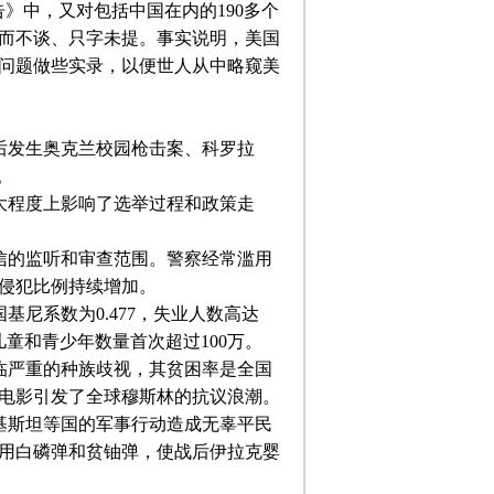
告》中，又对包括中国在内的
190
多个
而不谈、只字未提。事实说明，美国
问题做些实录，以便世人从中略窥美
后发生奥克兰校园枪击案、科罗拉
。
程度上影响了选举过程和政策走
的监听和审查范围。警察经常滥用
侵犯比例持续增加。
国基尼系数为
0.477
，失业人数高达
儿童和青少年数量首次超过
100
万。
严重的种族歧视，其贫困率是全国
电影引发了全球穆斯林的抗议浪潮。
基斯坦等国的军事行动造成无辜平民
用白磷弹和贫铀弹，使战后伊拉克婴