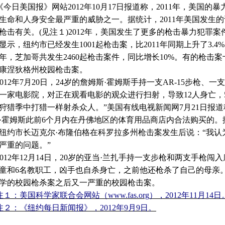
日美国报》网站
2012
年
10
月
17
日报道称，
2011
年，美国的暴
生命和人身安全最严重的威胁之一。据统计，
2011
年美国发生的
枪击有关。
(
见注１
)2012
年，美国发生了更多的枪击暴力犯罪案
显示，纽约市已经发生
1001
起枪击案，比
2011
年同期上升了
3.4%
年，芝加哥共发生
2460
起枪击案件，同比增长
10%
。有的枪击案
康涅狄格州校园枪击案。
012
年
7
月
20
日，
24
岁的詹姆斯·霍姆斯手持一支
AR-15
步枪、一支
一家电影院，对正在观看电影的观众进行扫射，导致
12
人身亡，
狩猎季中打猎一样射杀众人。”美国有线电视新闻网
7
月
21
日报道
·霍姆斯此前
6
个月内在丹佛地区的体育用品商店内合法购买的。
纽约市长迈克尔·布隆伯格在科罗拉多州枪击案发生后说：“我
严重的问题。”
012
年
12
月
14
日，
20
岁的亚当·兰扎手持一支步枪和两支手枪闯
童和
6
名教职工，凶手也自杀身亡，之前他还枪杀了自己的母亲
学的校园枪杀案之后又一严重的校园枪击案。
：美国科学家联合会网站（
www.fas.org
），
2012
年
11
月
14
日
：《纽约每日新闻报》，
2012
年
9
月
9
日。