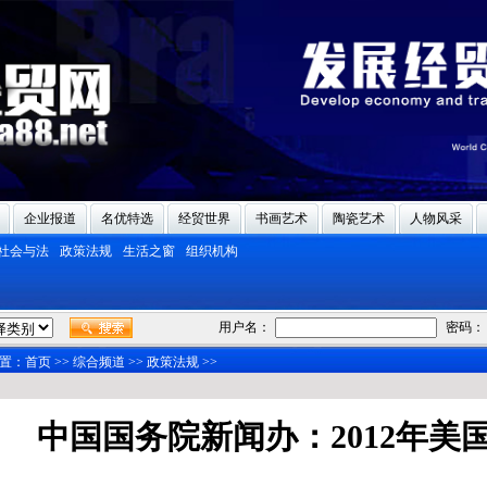
企业报道
名优特选
经贸世界
书画艺术
陶瓷艺术
人物风采
社会与法
政策法规
生活之窗
组织机构
用户名：
密码：
置：
首页
>>
综合频道
>>
政策法规
>>
中国国务院新闻办：2012年美