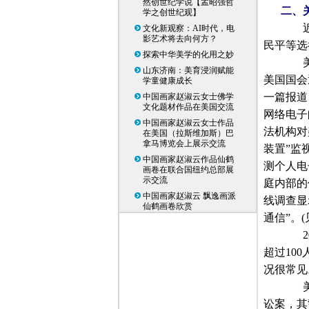
然创世纪学说【孟昭强哲
二、
学之创世纪观】
近
文化新观察：AI时代，电
影艺术将去向何方？
民平等选
探索中华美学的化用之妙
美国
山东济南：美育浸润赋能
美国国会
学童健康成长
一篇报道
中国画家赵淑云女士佛学
文化题材作品在美国交流
网络电子
中国画家赵淑云女士作品
法机构对
在美国（拉斯维加斯）巴
拿马博览会上展示交流
装置”监
中国画家赵淑云作品仙鹤
测个人电
画卷在联合国纽约总部展
示交流
庭内部的
中国画家赵淑云 飘逸画派
线调查显
仙鹤画卷欣赏
通信”。
(
2
超过
100
况很常见
美国
讼案，其