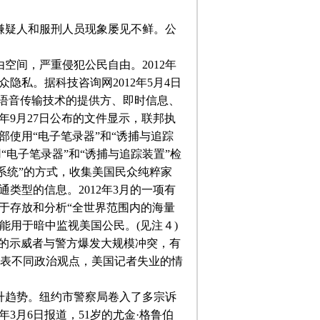
嫌疑人和服刑人员现象屡见不鲜。公
空间，严重侵犯公民自由。
2012
年
众隐私。据科技咨询网
2012
年
5
月
4
日
语音传输技术的提供方、即时信息、
年
9
月
27
日公布的文件显示，联邦执
部使用“电子笔录器”和“诱捕与追踪
“电子笔录器”和“诱捕与追踪装置”检
系统”的方式，收集美国民众纯粹家
通类型的信息。
2012
年
3
月的一项有
于存放和分析“全世界范围内的海量
能用于暗中监视美国公民。
(
见注４
)
近的示威者与警方爆发大规模冲突，有
表不同政治观点，美国记者失业的情
趋势。纽约市警察局卷入了多宗诉
年
3
月
6
日报道，
51
岁的尤金·格鲁伯