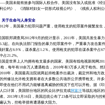
美国未能有效参与国际人权合作。美国没有加入或批准《经济
利公约》、《消除对妇女一切形式歧视公约》、《残疾人权利公
关于生命与人身安全
012
年，美国暴力犯罪问题严重，使用枪支的犯罪案件频繁发生
国联邦调查局
2012
年
9
月的统计显示，
2011
年，美国共发生暴力
6.3
起。在向执法部门报告的暴力犯罪案件中，严重暴力攻击案
强奸案占
6.9
％，谋杀案占
1.2
％。使用枪支的犯罪在谋杀案中占
67
中占
21.2%
。
是世界上人均拥有枪支最多的国家。美国有线电视新闻网
201
支枪，每年有
10
余万人遭遇枪击，
2010
年有
3
万多人死于枪伤。然
2010
年，美国最高法院就两起持枪案作出裁决，裁定州和地方政
的州修法允许枪支拥有者在大多数公共场所公开携带枪支。许多
即使在他们不用武力能够逃离威胁的情况下也可以开枪。据《印
人口计算，美国部分地区的民众比伊拉克或
阿富汗
等战乱地区的
者。
2013
年
1
月
16
日，美国总统公布了
23
条可以立即采取的与控
遍认为，控枪举措将遭遇极大阻力。