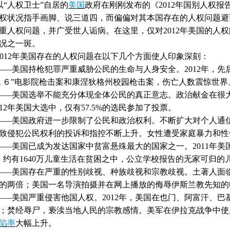
人权卫士”自居的
美国
政府在刚刚发布的《
2012
年国别人权报
权状况指手画脚、说三道四，而偏偏对其本国存在的人权问题避
重人权问题，并广受世人诟病。在这里，仅对
2012
年美国的人权
况之一斑。
012
年美国存在的人权问题在以下几个方面使人印象深刻：
美国持枪犯罪严重威胁公民的生命与人身安全。
2012
年，先
１６”电影院枪击案和康涅狄格州校园枪击案，伤亡人数震惊世界
美国选举不能充分体现全体公民的真正意志。政治献金在很大
12
年美国大选中，仅有
57.5%
的选民参加了投票。
美国政府进一步限制了公民和政治权利。不断扩大对个人通信
致侵犯公民权利的投诉和指控不断上升。女性遭受家庭暴力和性
美国已成为发达国家中贫富悬殊最大的国家之一。
2011
年美
；约有
1640
万儿童生活在贫困之中，公立学校报告的无家可归的
美国存在严重的性别歧视、种族歧视和宗教歧视。土著人面临
的两倍；美国一名导演拍摄并在网上播放的侮辱伊斯兰教先知的
美国严重侵害他国人权。
2012
年，美国在也门、阿富汗、巴
；焚经辱尸，亵渎当地人民的宗教感情。美军在伊拉克战争中使
陷率
大幅上升。