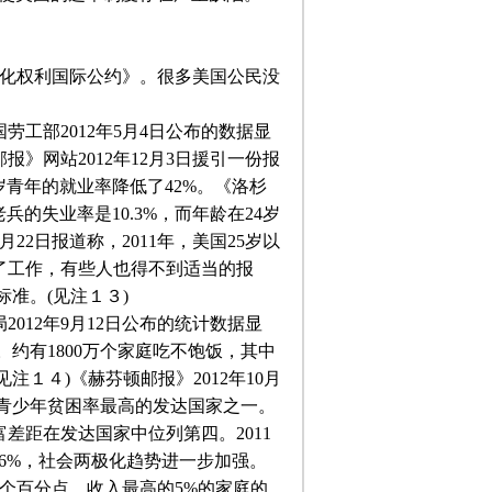
化权利国际公约》。很多美国公民没
国劳工部
2012
年
5
月
4
日公布的数据显
邮报》网站
2012
年
12
月
3
日援引一份报
岁青年的就业率降低了
42%
。《洛杉
老兵的失业率是
10.3%
，而年龄在
24
岁
月
22
日报道称，
2011
年，美国
25
岁以
了工作，有些人也得不到适当的报
标准。
(
见注１３
)
局
2012
年
9
月
12
日公布的统计数据显
。约有
1800
万个家庭吃不饱饭，其中
见注１４
)
《赫芬顿邮报》
2012
年
10
月
青少年贫困率最高的发达国家之一。
差距在发达国家中位列第四。
2011
.6%
，社会两极化趋势进一步加强。
个百分点，收入最高的
5%
的家庭的