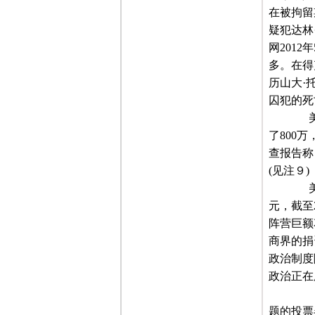
在被拘留
疑犯达林
网
2012
年
多。在得
历山大·
囚犯的死
美国
了
800
万
查报告称
(
见注９
)
美国
元，截至
阵营巨额
商界的捐
政治制度
政治正在
《基
题的投票