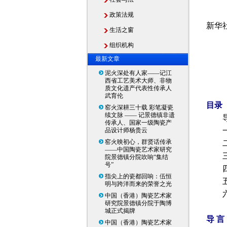
政策法规
新华
生活之窗
组织机构
最新文章
泥火深处有人家——记江
西省工艺美术大师、非物
质文化遗产代表性传承人
武育伦
目录
窑火深耕三十载 彩笔凝瓷
续文脉 —— 记景德镇非遗
导
传承人、国家一级陶瓷产
一、
品设计师杨贵云
窑火映初心，群贤话传承
二、
——中国陶瓷艺术家研究
三、
院景德镇分院吹响“集结
号”
四、
指尖上的瓷都回响：伍恒
五、
明与跨洋而来的荣誉之光
六、
中国（香港）陶瓷艺术家
研究院景德镇分院于陶博
城正式揭牌
导 言
中国（香港）陶瓷艺术家