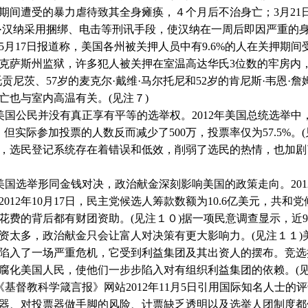
期间遭受的暴力虐待致其全身瘫痪，４个月后不治身亡；
3
月
21
·汉纳采用捆绑、电击等刑讯手段，使汉纳在一周后即因严重的
5
月
17
日报道称，美国各州被关押人员中有
9.6%
的人在关押期间
克萨斯州监狱，许多犯人被关押在室温高达华氏
3
位数的牢房内
托贡尼茨、
57
岁的麦克尔·戴维·马尔托尼和
52
岁的肯尼斯·韦恩·詹
亡也与室内高温有关。
(
见注７
)
公民并没有真正享有平等的选举权。
2012
年美国总统选举中
，但实际参加投票的人数反而减少了
500
万，投票率仅为
57.5%
。
(
，选民登记系统存在着错误和低效，削弱了选民的热情，也加剧
选举形同金钱对决，政治献金深刻影响美国的政策走向。
201
2012
年
10
月
17
日，民主党候选人筹款数额为
10.6
亿美元，共和党
花费的背后都有财团资助。
(
见注１０
)
据一项民意调查显示，近
资太多，政治献金只会让富人对决策有更大影响力。
(
见注１１
)
陷入了一场严重危机，它受到利益集团及其出资人的摆布。竞选
腐化美国人民，使他们一步步陷入对有组织利益集团的依赖。
(
督教科学箴言报》网站
2012
年
11
月
5
日引用国际知名人士的评
器、对投票器做手脚的风险、计票缺乏透明以及选举人团制度都