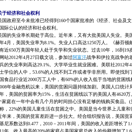
关于经济和社会权利
政府至今未批准已经得到
160
个国家批准的《经济、社会及文
国际公认的经济和社会权利。
的失业率长期处于高位。近年来，又有大批美国人失业。美
年
4
月，美国失业率为
8.1%
。失业人口高达
1250
万人。《赫芬顿
有近
650
万美国年轻人处于失学和失业状态。过去
10
年，
16
到
19
网站
2012
年
4
月
27
日载文说，参加过
阿富汗
战争和伊拉克战争的
兵的失业率则高达
29.1%
。大学毕业生就业困难。美联社
2012
年
4
士学位的人中，
53.6%
的人找不到工作或者学非所用。即使找到
国食品行业近
2000
万工人中，有
60%
的人收入低于当地的贫困线
008
年金融危机以来，美国的贫困问题持续加剧。美国人口统计
年，美国的贫困率为
15%
，生活在贫困线以下的美国人有
4620
万
个家庭在一年中会有几个月的时间担心没有足够的钱购买食品。
(
称，
22%
的美国儿童生活在贫困之中。美国是当今世界上儿童和
来，美国的贫富差距进一步拉大。经合组织报告说，美国贫富
基尼系数达到
0.477
，
2010
－
2011
年间，美国的收入差距增长了
1
11
年，收入最高的
20%
的家庭占美国家庭总收入的份额增加了
1.6