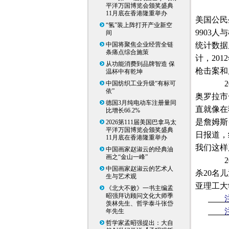
平洋万国博览会颁奖盛典
《今
11月底在香港隆重举办
美国公民
“氢”装上阵打开产业新空
9903
人与
间
中国将聚焦企业经营全链
统计数据
条痛点综合施策
计，
2012
从功能消费到品牌智造 保
枪击案和
温杯中有乾坤
2
中国纺织工业升级“有标可
依”
奥罗拉市
德国3月纯电动车注册量同
直就像在
比增长66.2%
是詹姆斯
2026第111届美国巴拿马太
平洋万国博览会颁奖盛典
日报道，
11月底在香港隆重举办
我们这样
中国画家赵淑云的经典油
画之“金山一峰”
2
中国画家赵淑云的艺术人
杀
20
名儿
生与艺术观
亚理工大
《北大不败》一书主编孟
昭强拜访顾问文化大师季
注１
羡林先生、哲学泰斗张岱
注２
年先生
哲学家孟昭强提出：大自