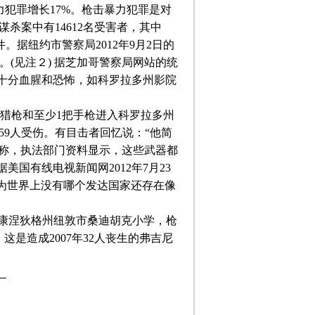
力犯罪增长
17%
。枪击暴力犯罪是对
谋杀案中有
14612
名受害者，其中
件。据纽约市警察局
2012
年
9
月
2
日的
。
(
见注２
)
据芝加哥警察局网站的统
十分血腥和恐怖，如科罗拉多州影院
猎枪和至少
1
把手枪进入科罗拉多州
59
人受伤。有目击者回忆说：“他简
称，执法部门资料显示，这些武器都
据美国有线电视新闻网
2012
年
7
月
23
认为世界上没有哪个发达国家还存在像
入康涅狄格州纽敦市桑迪胡克小学，枪
。这是造成
2007
年
32
人丧生的弗吉尼
。