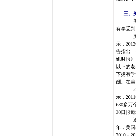
三、
美国
有享受到
美国
示，
2012
告指出，
矶时报》
以下的老
下拥有学
酬。在美
2
示，
2011
680
多万
30
日报道
近年
年，美国
2010
－
20