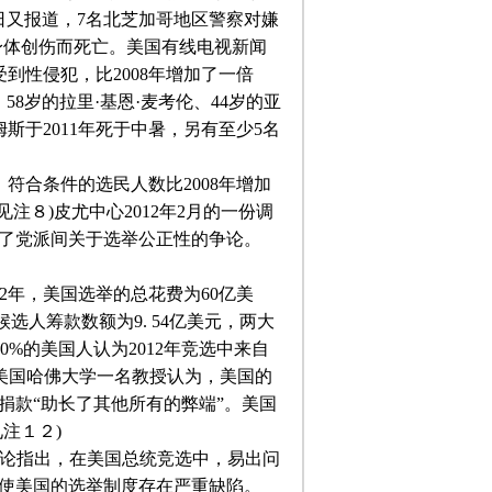
日又报道，
7
名北芝加哥地区警察对嫌
身体创伤而死亡。美国有线电视新闻
受到性侵犯，比
2008
年增加了一倍
，
58
岁的拉里·基恩·麦考伦、
44
岁的亚
姆斯于
2011
年死于中暑，另有至少
5
名
，符合条件的选民人数比
2008
年增加
见注８
)
皮尤中心
2012
年
2
月的一份调
了党派间关于选举公正性的争论。
2
年，美国选举的总花费为
60
亿美
候选人筹款数额为
9. 54
亿美元，两大
90%
的美国人认为
2012
年竞选中来自
美国哈佛大学一名教授认为，美国的
捐款“助长了其他所有的弊端”。美国
见注１２
)
论指出，在美国总统竞选中，易出问
使美国的选举制度存在严重缺陷。