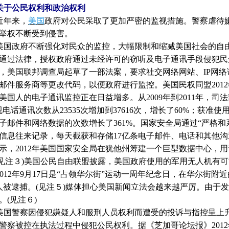
关于公民权利和政治权利
年来，
美国
政府对公民采取了更加严密的监视措施。警察虐待
举权不断受到侵害。
政府不断强化对民众的监控，大幅限制和缩减美国社会的自由
通过法律，授权政府通过未经许可的窃听及电子通讯手段侵犯民
，美国联邦调查局起草了一部法案，要求社交网络网站、
IP
网络
邮件服务商等更改代码，以便政府进行监控。美国民权同盟
2012
美国人的电子通讯监控正在日益增多。从
2009
年到
2011
年，司法
视电话通讯次数从
23535
次增加到
37616
次，增长了
60%
；获准使用
子邮件和网络数据的次数增长了
361%
。国家安全局通过“严格和
信息往来记录，每天截获和存储
17
亿条电子邮件、电话和其他沟
示，
2012
年美国国家安全局在犹他州筹建一个巨型数据中心，用
见注３
)
美国公民自由联盟披露，美国政府使用的军用无人机有可
012
年
9
月
17
日是“占领华尔街”运动一周年纪念日，在华尔街附
人被逮捕。
(
见注５
)
媒体担心美国新闻立法会越来越严厉。由于发
。
(
见注６
)
警察因侵犯嫌疑人和服刑人员权利而遭受的投诉与指控呈上升
警察被控在执法过程中侵犯公民权利。据《芝加哥论坛报》
2012