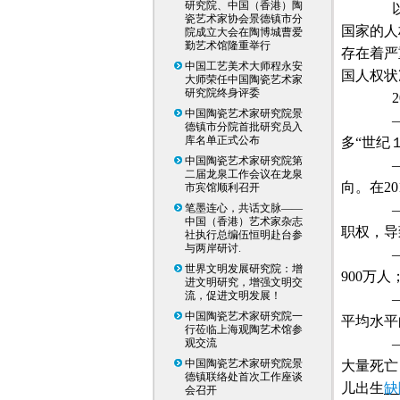
研究院、中国（香港）陶
以“
瓷艺术家协会景德镇市分
国家的人
院成立大会在陶博城曹爱
勤艺术馆隆重举行
存在着严
中国工艺美术大师程永安
国人权状
大师荣任中国陶瓷艺术家
研究院终身评委
2
中国陶瓷艺术家研究院景
——
德镇市分院首批研究员入
库名单正式公布
多“世纪
中国陶瓷艺术家研究院第
——
二届龙泉工作会议在龙泉
向。在
20
市宾馆顺利召开
笔墨连心，共话文脉——
——
中国（香港）艺术家杂志
职权，导
社执行总编伍恒明赴台参
与两岸研讨.
——
世界文明发展研究院：增
900
万人
进文明研究，增强文明交
流，促进文明发展！
——
中国陶瓷艺术家研究院一
平均水平
行莅临上海观陶艺术馆参
——
观交流
中国陶瓷艺术家研究院景
大量死亡
德镇联络处首次工作座谈
儿出生
缺
会召开