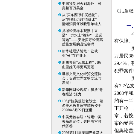
——
中国预制房火到海外，可
卖超百万美金
《儿童权
从“买东西”到“买感觉”，
从“性价比”到“情价比”——
情绪消费何以吸引年轻人
一、
县域经济样本观察丨立
2
足“一方水土”答好“一道必
答题”——安徽探寻经济高
有保障。
质量发展的县域密码
美
新华社经济随笔：让就
万居民
38
业“长”在产业上
浙川共育“蓝鹰工程”，助
29.4%
，
山里娃飞得更高更远
犯罪案件
世界文明文化经贸交流协
美国
会：促进世界文明交流与
发展！
有
2.7
亿
新华网财经观察：释放“青
2008
年和
春经济”活力
约有一半
105岁抗美援朝老战士、著
名美术教育家宁璘教授于
下开枪，
2026年5月22日逝世
章，若按
中美元首会晤：锚定中美
关系新定位，共同书写时
案的受害
代答卷
但舆论普
2026第111届美国巴拿马太