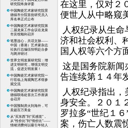
在这里，仅对２
研究院终身评委
中国陶瓷艺术家研究院景
便世人从中略窥
德镇市分院首批研究员入
库名单正式公布
中国陶瓷艺术家研究院第
人权纪录从生命
二届龙泉工作会议在龙泉
市宾馆顺利召开
济和社会权利、
笔墨连心，共话文脉——
中国（香港）艺术家杂志
国人权等六个方
社执行总编伍恒明赴台参
与两岸研讨.
世界文明发展研究院：增
这是国务院新闻
进文明研究，增强文明交
流，促进文明发展！
告连续第１４年
中国陶瓷艺术家研究院一
行莅临上海观陶艺术馆参
观交流
人权纪录指出，
中国陶瓷艺术家研究院景
德镇联络处首次工作座谈
会召开
身安全。２０１
中国预制房火到海外，可
卖超百万美金
罗拉多“世纪１６
从“买东西”到“买感觉”，
案，伤亡人数震
从“性价比”到“情价比”——
情绪消费何以吸引年轻人