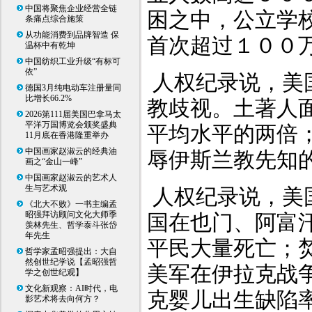
中国将聚焦企业经营全链
困之中，公立学
条痛点综合施策
从功能消费到品牌智造 保
首次超过１００
温杯中有乾坤
中国纺织工业升级“有标可
依”
人权纪录说，美
德国3月纯电动车注册量同
比增长66.2%
教歧视。土著人
2026第111届美国巴拿马太
平洋万国博览会颁奖盛典
平均水平的两倍
11月底在香港隆重举办
中国画家赵淑云的经典油
辱伊斯兰教先知
画之“金山一峰”
中国画家赵淑云的艺术人
生与艺术观
人权纪录说，美
《北大不败》一书主编孟
昭强拜访顾问文化大师季
国在也门、阿富
羡林先生、哲学泰斗张岱
年先生
平民大量死亡；
哲学家孟昭强提出：大自
然创世纪学说【孟昭强哲
美军在伊拉克战
学之创世纪观】
文化新观察：AI时代，电
克婴儿出生缺陷
影艺术将去向何方？