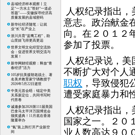
县域经济样本观察丨立
人权纪录指出，
足“一方水土”答好“一道必
答题”——安徽探寻经济高
质量发展的县域密码
意志。政治献金
新华社经济随笔：让就
业“长”在产业上
向。在２０１２
浙川共育“蓝鹰工程”，助
山里娃飞得更高更远
参加了投票。
世界文明文化经贸交流协
会：促进世界文明交流与
发展！
人权纪录说，美
新华网财经观察：释放“青
春经济”活力
不断扩大对个人
105岁抗美援朝老战士、著
名美术教育家宁璘教授于
职权
，导致侵犯
2026年5月22日逝世
中美元首会晤：锚定中美
遭受家庭暴力和
关系新定位，共同书写时
代答卷
诚邀参加2026第111届美国
人权纪录指出，
巴拿马太平洋万国博览会
颁奖盛典！11月底在香港
国家之一。２０
隆重举办
“氢”装上阵打开产业新空
业人数高达９０
间