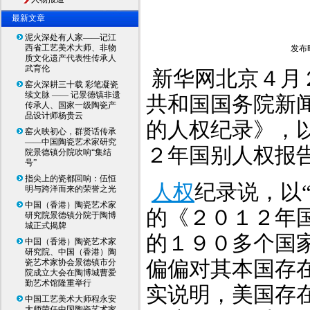
最新文章
泥火深处有人家——记江
西省工艺美术大师、非物
发布时
质文化遗产代表性传承人
武育伦
新华网北京４月
窑火深耕三十载 彩笔凝瓷
续文脉 —— 记景德镇非遗
共和国国务院新
传承人、国家一级陶瓷产
品设计师杨贵云
的人权纪录》，
窑火映初心，群贤话传承
——中国陶瓷艺术家研究
２年国别人权报
院景德镇分院吹响“集结
号”
指尖上的瓷都回响：伍恒
人权
纪录说，以
明与跨洋而来的荣誉之光
中国（香港）陶瓷艺术家
的《２０１２年
研究院景德镇分院于陶博
城正式揭牌
的１９０多个国
中国（香港）陶瓷艺术家
研究院、中国（香港）陶
偏偏对其本国存
瓷艺术家协会景德镇市分
院成立大会在陶博城曹爱
勤艺术馆隆重举行
实说明，美国存
中国工艺美术大师程永安
大师荣任中国陶瓷艺术家