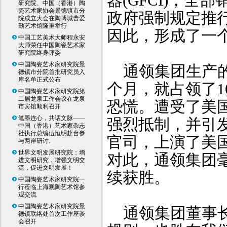
器(GFCI)，全
研究院、中国（香港）陶
瓷艺术家协会景德镇市分
政府强制规定推
院成立大会在陶博城曹爱
勤艺术馆隆重举行
因此，形成了一
中国工艺美术大师程永安
大师荣任中国陶瓷艺术家
研究院终身评委
中国陶瓷艺术家研究院景
通领集团生产的G
德镇市分院首批研究员入
库名单正式公布
个月，就占领了1
中国陶瓷艺术家研究院第
二届龙泉工作会议在龙泉
恐慌。遭受了美国
市宾馆顺利召开
笔墨连心，共话文脉——
强烈抵制，并引
中国（香港）艺术家杂志
社执行总编伍恒明赴台参
官司，上演了美
与两岸研讨.
世界文明发展研究院：增
对此，通领集团
进文明研究，增强文明交
流，促进文明发展！
续获胜。
中国陶瓷艺术家研究院一
行莅临上海观陶艺术馆参
观交流
中国陶瓷艺术家研究院景
通领集团董事长
德镇联络处首次工作座谈
会召开