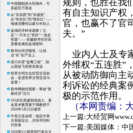
规则，也胜在我
中国预制房火到海外，可
卖超百万美金
有自主知识产权
从“买东西”到“买感觉”，
从“性价比”到“情价比”——
官，也赢不了官
情绪消费何以吸引年轻人
夫。”
县域经济样本观察丨立
足“一方水土”答好“一道必
答题”——安徽探寻经济高
质量发展的县域密码
新华社经济随笔：让就
业内人士及专家
业“长”在产业上
外维权“五连胜
浙川共育“蓝鹰工程”，助
山里娃飞得更高更远
从被动防御向主
世界文明文化经贸交流协
会：促进世界文明交流与
发展！
利诉讼的经典案例
新华网财经观察：释放“青
极的示范作用。
春经济”活力
105岁抗美援朝老战士、著
（本网责编：
名美术教育家宁璘教授于
2026年5月22日逝世
上一篇:
大经贸网www.
中美元首会晤：锚定中美
关系新定位，共同书写时
代答卷
下一篇:
美国媒体：中
2026第111届美国巴拿马太