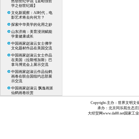
然创世纪学说【孟昭强哲
学之创世纪观】
文化新观察：AI时代，电
影艺术将去向何方？
探索中华美学的化用之妙
山东济南：美育浸润赋能
学童健康成长
中国画家赵淑云女士佛学
文化题材作品在美国交流
中国画家赵淑云女士作品
在美国（拉斯维加斯）巴
拿马博览会上展示交流
中国画家赵淑云作品仙鹤
画卷在联合国纽约总部展
示交流
中国画家赵淑云 飘逸画派
仙鹤画卷欣赏
Copyright-
主办：世界文明文
承办：北京同乐苑生态庄
大经贸网
www.da88.net
国家工业