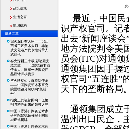
发
政策法规
最近，中国民
生活之窗
识产权官司。记者
组织机构
最新文章
出去’新闻座谈会
泥火深处有人家——记江
地方法院判令美
西省工艺美术大师、非物
质文化遗产代表性传承人
武育伦
员会(ITC)对通
窑火深耕三十载 彩笔凝瓷
续文脉 —— 记景德镇非遗
通领集团因手握
传承人、国家一级陶瓷产
品设计师杨贵云
权官司“五连胜
窑火映初心，群贤话传承
——中国陶瓷艺术家研究
天下的垄断格局
院景德镇分院吹响“集结
号”
指尖上的瓷都回响：伍恒
明与跨洋而来的荣誉之光
通领集团成立于
中国（香港）陶瓷艺术家
研究院景德镇分院于陶博
温州出口民企，
城正式揭牌
中国（香港）陶瓷艺术家