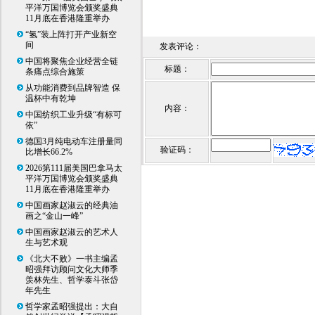
平洋万国博览会颁奖盛典
11月底在香港隆重举办
“氢”装上阵打开产业新空
间
发表评论：
中国将聚焦企业经营全链
标题：
条痛点综合施策
从功能消费到品牌智造 保
温杯中有乾坤
内容：
中国纺织工业升级“有标可
依”
德国3月纯电动车注册量同
验证码：
比增长66.2%
2026第111届美国巴拿马太
平洋万国博览会颁奖盛典
11月底在香港隆重举办
中国画家赵淑云的经典油
画之“金山一峰”
中国画家赵淑云的艺术人
生与艺术观
《北大不败》一书主编孟
昭强拜访顾问文化大师季
羡林先生、哲学泰斗张岱
年先生
哲学家孟昭强提出：大自