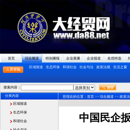
首页
综合频道
特别播报
企业展播
企业报道
名优特选
区域报道
生态环保
和谐社会
社会与法
政策法规
生活之窗
搜索内容：
分类内容
您现在的位置：
首页
>>
综合频道
>>
政策法
区域报道
生态环保
中国民企扳
和谐社会
社会与法