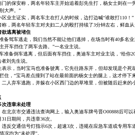
南门的保安称，两名年轻车主开始追着彭先生打，杨女士则在一
别大声。”
小区业主证实，两名车主在打人的时候，边打边喊“谁敢打110！”
者称，两名年轻车主对夫妇二人的殴打持续了3分钟左右，鲜血
者欲逃离被堵住
们准备驾车逃走，我们当然不能让他们逃掉，在场当时有40多名业
主开车挡住了两车去路。”一名业主说。
迪车准备倒车逃离，但后面有车挡住，奥迪车主对业主说，‘给你20
击者刘先生说。
生表示，当时宝马也准备驶离，它先往路东开，但却发现是个死
拦住，“宝马差点撞到了站在最前面的杨女士的腿上，这才停下来
，二人弃车逃跑，并躲在小区西门边的草堆里，但被随后赶来的
点
多次违章未处理
，在北京市交通违法查询网上，输入奥迪车牌号晋O00888后可以看
8月31日期间，共违章36次。
，违反交通信号灯指示6次，超速3次，违规在应急车道或专用车
情况均为“未处理”。