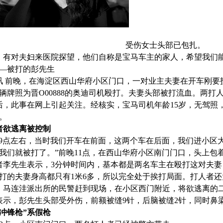
受伤女士头部已包扎。
，有对夫妇来医院探望，他们自称是宝马车主的家人，希望我们
—被打的彭先生
讯 前晚，在海淀区西山华府小区门口，一对业主夫妻在开车刚要
辆牌照为晋O00888的奥迪司机殴打。夫妻头部被打流血。两打
后，此事在网上引起关注。经核实，宝马司机年龄15岁，无驾照，
。
者欲逃离被控制
上9点左右，当时我们开车在前面，这两个车在后面，我们进小区
我们就被打了。”前晚11点，在西山华府小区南门门口，头上包
者李先生表示，3分钟时间内，基本都是两名车主在殴打这对夫妻，
打的夫妻身高都只有1米6多，所以完全处于挨打局面。打人者还大喊
，马连洼派出所的民警赶到现场，在小区西门附近，将欲逃离的
表示，彭先生头部受外伤，前额被缝9针，后脑被缝2针，同时鼻
“冲锋枪”系假枪