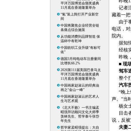
昨晚
平洋万国博览会颁奖盛典
记者
11月底在香港隆重举办
“氢”装上阵打开产业新空
藏着一把
间
由于
中国将聚焦企业经营全链
电话，对
条痛点综合施策
院内。
从功能消费到品牌智造 保
温杯中有乾坤
据知
中国纺织工业升级“有标可
经核
依”
昨晚
德国3月纯电动车注册量同
比增长66.2%
■ 现
2026第111届美国巴拿马太
驾车
平洋万国博览会颁奖盛典
整个
11月底在香港隆重举办
汽车
中国画家赵淑云的经典油
画之“金山一峰”
“晚
中国画家赵淑云的艺术人
声。”当
生与艺术观
杨女
《北大不败》一书主编孟
昭强拜访顾问文化大师季
目击
羡林先生、哲学泰斗张岱
说，反被
年先生
夫妻
哲学家孟昭强提出：大自