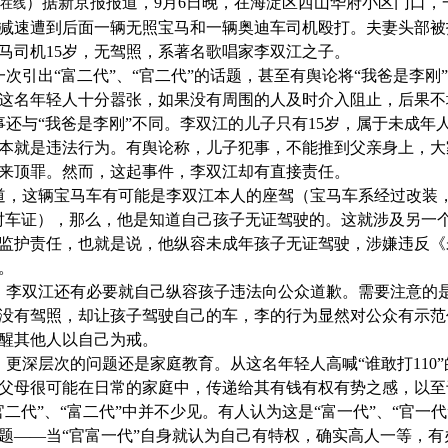
）
据新京报报道，9月6日晚，在海淀区西山华府小区门口
在线
减速遭到后面一辆无照宝马和一辆奥迪车司机殴打。夫妻头部被
马司机15岁，无驾照，系著名歌唱家李双江之子。
一次引出“富二代”、“官二代”的话题，甚至有舆论将“我爸是李刚
这名年轻人十分嚣张，如果没有周围的人及时介入阻止，后果不
事还与“我爸是李刚”不同。李双江的儿子只有15岁，属于未成年
本就是违法行为。有舆论称，儿子犯事，不能推到父亲身上，大
来顶罪。然而，这起事件，李双江却有直接责任。
道，这辆宝马车有可能是李双江本人的座驾（宝马车系经过改装
时车证），那么，他是知道自己孩子无证驾驶的。这就涉及另一
监护责任，也就是说，他纵容未成年孩子无证驾驶，涉嫌违反《
。
，李双江还有必要就自己纵容孩子违法向公众道歉。需要注意的
没有驾照，却让孩子驾驶自己的车，李的行为显然对公众有示范
醒其他人以自己为戒。
，更深层次的问题还是家庭教育。从这名年轻人高喊“谁敢打110
父母很可能在日常的家庭中，传递给其有钱有权有势之感，以至
官二代”、“富二代”中并不少见。有人认为这是“富一代”、“官一
题——当“官富一代”自身就认为自己有特权，确实高人一等，