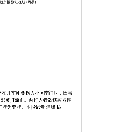
源：新京报 浙江在线 (网易）
妻在开车刚要拐入小区南门时，因减
妻头部被打流血。两打人者欲逃离被控
车牌为套牌。本报记者 浦峰 摄