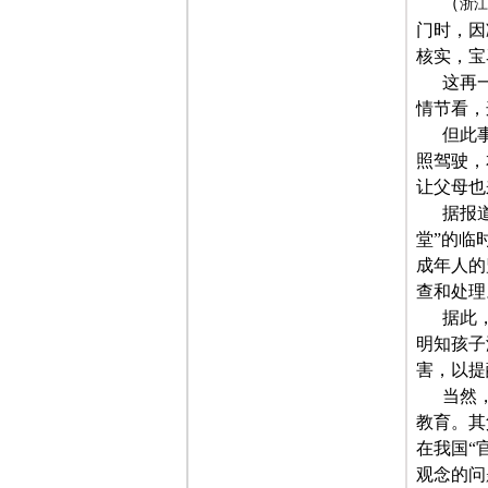
（
浙江
门时，因
核实，宝
这再
情节看，
但此
照驾驶，
让父母也
据报
堂”的临
成年人的
查和处理
据此
明知孩子
害，以提
当然
教育。其
在我国“
观念的问