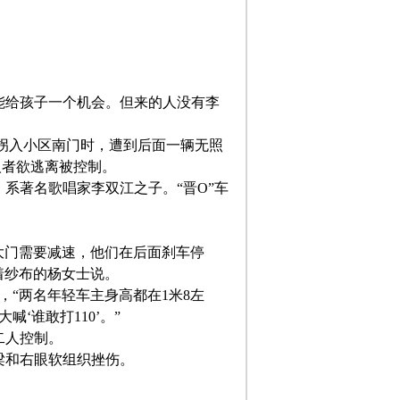
能给孩子一个机会。但来的人没有李
拐入小区南门时，遭到后面一辆无照
人者欲逃离被控制。
系著名歌唱家李双江之子。“晋O”车
大门需要减速，他们在后面刹车停
着纱布的杨女士说。
“两名年轻车主身高都在1米8左
‘谁敢打110’。”
二人控制。
梁和右眼软组织挫伤。