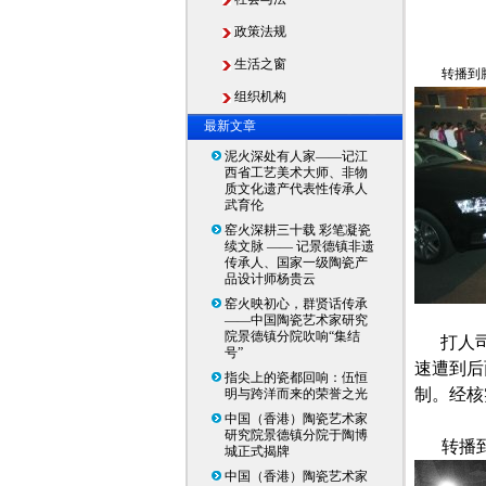
政策法规
生活之窗
转播到
组织机构
最新文章
泥火深处有人家——记江
西省工艺美术大师、非物
质文化遗产代表性传承人
武育伦
窑火深耕三十载 彩笔凝瓷
续文脉 —— 记景德镇非遗
传承人、国家一级陶瓷产
品设计师杨贵云
窑火映初心，群贤话传承
——中国陶瓷艺术家研究
院景德镇分院吹响“集结
打人
号”
速遭到后
指尖上的瓷都回响：伍恒
制。经核
明与跨洋而来的荣誉之光
中国（香港）陶瓷艺术家
研究院景德镇分院于陶博
转播
城正式揭牌
中国（香港）陶瓷艺术家