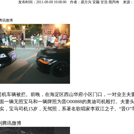
发布时间：2011-09-09 10:08:00 作者：易方兴 安颖 甘浩 熊丙奇 来
腾讯微博
司机车辆被拦。前晚，在海淀区西山华府小区门口，一对业主夫
面一辆无照宝马和一辆牌照为晋O00888的奥迪司机殴打。夫
实，宝马司机15岁，无驾照，系著名歌唱家李双江之子。“晋O”
到腾讯微博