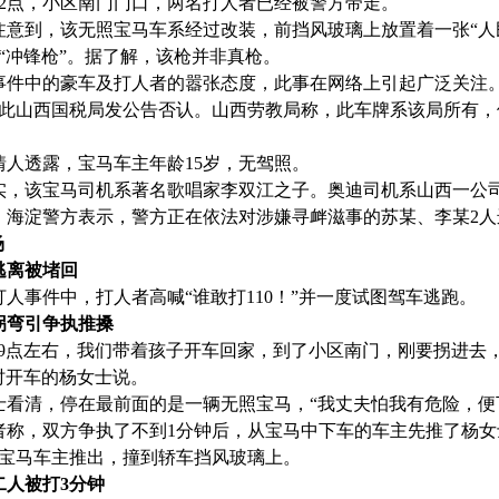
12点，小区南门门口，两名打人者已经被警方带走。
注意到，该无照宝马车系经过改装，前挡风玻璃上放置着一张“人
“冲锋枪”。据了解，该枪并非真枪。
事件中的豪车及打人者的嚣张态度，此事在网络上引起广泛关注
此山西国税局发公告否认。山西劳教局称，此车牌系该局所有，
情人透露，宝马车主年龄15岁，无驾照。
实，该宝马司机系著名歌唱家李双江之子。奥迪司机系山西一公
，海淀警方表示，警方正在依法对涉嫌寻衅滋事的苏某、李某2人
场
逃离被堵回
打人事件中，打人者高喊“谁敢打110！”并一度试图驾车逃跑。
拐弯引争执推搡
上9点左右，我们带着孩子开车回家，到了小区南门，刚要拐进去
时开车的杨女士说。
士看清，停在最前面的是一辆无照宝马，“我丈夫怕我有危险，便
者称，双方争执了不到1分钟后，从宝马中下车的车主先推了杨
宝马车主推出，撞到轿车挡风玻璃上。
二人被打3分钟