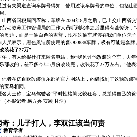
通过有关渠道查询车牌号得知，使用过该车牌号的单位，包括山
局。
，山西省国税局回应称，车牌在2004年8月之后，已上交山西省
省劳动教养工作管理局的工作人员听到此事之后显得有些惊讶，
的奥迪，而是一辆白色的吉普，现在这辆车就停在我们单位院子
作人员表示，黑色奥迪所使用的晋O00888车牌，极有可能是套牌
改装花了27万”
下午，有人给报社打来匿名电话，称“我见过他改装这个车，去年年
乐部改的，差不多今年5月份改装完，改装花了27万左右。”他
，记者在亿百欧改装俱乐部的官方网站上，的确找到了这辆改装
的宝马相同。
匿名人士称，宝马驾驶者“平时性格就比较狂妄，总觉得自己的
”（本报记者 易方兴 安颖 甘浩）
丙奇：儿子打人，李双江该当何责
奇
教育学者