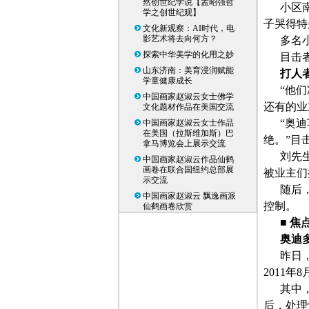
然创世纪学说【孟昭强哲
小区
学之创世纪观】
子哭得特
文化新观察：AI时代，电
影艺术将去向何方？
多名
探索中华美学的化用之妙
目击
山东济南：美育浸润赋能
打人
学童健康成长
“他
中国画家赵淑云女士佛学
还有的业
文化题材作品在美国交流
“奥
中国画家赵淑云女士作品
在美国（拉斯维加斯）巴
绝。”目
拿马博览会上展示交流
刘先
中国画家赵淑云作品仙鹤
画卷在联合国纽约总部展
被业主们
示交流
随后
中国画家赵淑云 飘逸画派
控制。
仙鹤画卷欣赏
■ 焦
奥迪
昨日
2011年
其中
后，处理