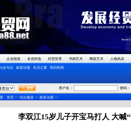
企业报道
名优特选
经贸世界
书画艺术
陶瓷艺术
人物风采
社会与法
政策法规
生活之窗
组织机构
用户名：
密码：
置：
首页
>>
综合频道
>>
政策法规
>>
李双江15岁儿子开宝马打人 大喊“谁