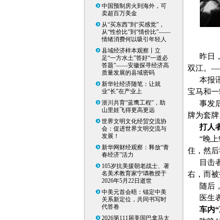
中国预制房火到海外，可
卖超百万美金
从“买东西”到“买感觉”，
从“性价比”到“情价比”——
情绪消费何以吸引年轻人
县域经济样本观察丨立
昨日
足“一方水土”答好“一道必
答题”——安徽探寻经济高
双江。—
质量发展的县域密码
本报
新华社经济随笔：让就
宝马和一
业“长”在产业上
浙川共育“蓝鹰工程”，助
事发
山里娃飞得更高更远
牌为套牌
世界文明文化经贸交流协
打人
会：促进世界文明交流与
发展！
“晚
新华网财经观察：释放“青
住，然后
春经济”活力
目击
105岁抗美援朝老战士、著
名美术教育家宁璘教授于
右，而被
2026年5月22日逝世
随后
中美元首会晤：锚定中美
医生
关系新定位，共同书写时
代答卷
车内
2026第111届美国巴拿马太