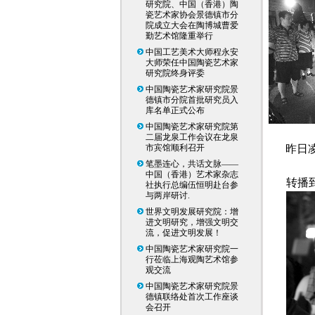
研究院、中国（香港）陶
瓷艺术家协会景德镇市分
院成立大会在陶博城曹爱
勤艺术馆隆重举行
中国工艺美术大师程永安
大师荣任中国陶瓷艺术家
研究院终身评委
中国陶瓷艺术家研究院景
德镇市分院首批研究员入
库名单正式公布
中国陶瓷艺术家研究院第
二届龙泉工作会议在龙泉
市宾馆顺利召开
昨日
笔墨连心，共话文脉——
中国（香港）艺术家杂志
转播
社执行总编伍恒明赴台参
与两岸研讨.
世界文明发展研究院：增
进文明研究，增强文明交
流，促进文明发展！
中国陶瓷艺术家研究院一
行莅临上海观陶艺术馆参
观交流
中国陶瓷艺术家研究院景
德镇联络处首次工作座谈
会召开