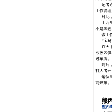
记者
工作管理
对此
山西
不是黑色
该工
“宝马
昨天
欧改装俱
过车牌。
随后
打人者开
这位
前炫耀。
熊
熊丙