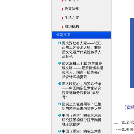
政策法规
生活之窗
组织机构
最新文章
泥火深处有人家——记江
西省工艺美术大师、非物
质文化遗产代表性传承人
武育伦
窑火深耕三十载 彩笔凝瓷
续文脉 —— 记景德镇非遗
传承人、国家一级陶瓷产
品设计师杨贵云
窑火映初心，群贤话传承
——中国陶瓷艺术家研究
院景德镇分院吹响“集结
号”
指尖上的瓷都回响：伍恒
（责
明与跨洋而来的荣誉之光
中国（香港）陶瓷艺术家
研究院景德镇分院于陶博
上一篇:
全球
城正式揭牌
下一篇:
美国
中国（香港）陶瓷艺术家