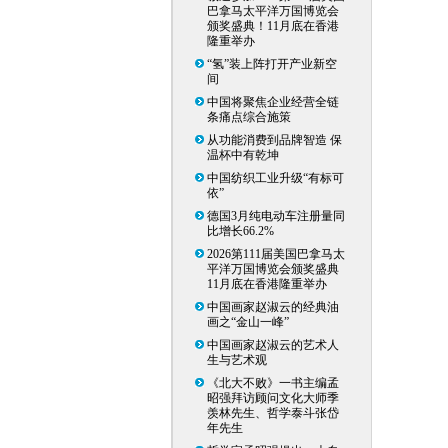
巴拿马太平洋万国博览会
颁奖盛典！11月底在香港
隆重举办
“氢”装上阵打开产业新空
间
中国将聚焦企业经营全链
条痛点综合施策
从功能消费到品牌智造 保
温杯中有乾坤
中国纺织工业升级“有标可
依”
德国3月纯电动车注册量同
比增长66.2%
2026第111届美国巴拿马太
平洋万国博览会颁奖盛典
11月底在香港隆重举办
中国画家赵淑云的经典油
画之“金山一峰”
中国画家赵淑云的艺术人
生与艺术观
《北大不败》一书主编孟
昭强拜访顾问文化大师季
羡林先生、哲学泰斗张岱
年先生