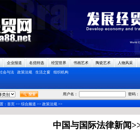
企业报道
名优特选
经贸世界
书画艺术
陶瓷艺术
人物风采
社会与法
政策法规
生活之窗
组织机构
用户名：
密码：
置：
首页
>>
综合频道
>>
政策法规
>>
中国与国际法律新闻>>