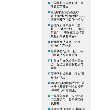
中国预制房火到海外，可
卖超百万美金
从“买东西”到“买感觉”，
从“性价比”到“情价比”——
情绪消费何以吸引年轻人
县域经济样本观察丨立
足“一方水土”答好“一道必
答题”——安徽探寻经济高
质量发展的县域密码
新华社经济随笔：让就
业“长”在产业上
浙川共育“蓝鹰工程”，助
山里娃飞得更高更远
世界文明文化经贸交流协
会：促进世界文明交流与
发展！
新华网财经观察：释放“青
春经济”活力
105岁抗美援朝老战士、著
名美术教育家宁璘教授于
2026年5月22日逝世
中美元首会晤：锚定中美
关系新定位，共同书写时
代答卷
诚邀参加2026第111届美国