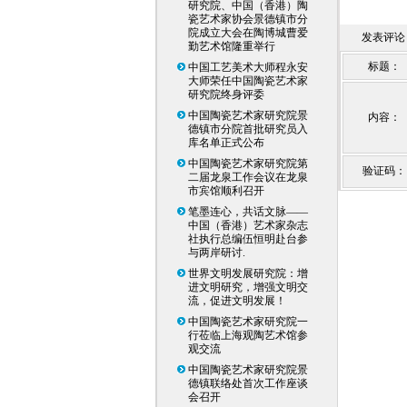
研究院、中国（香港）陶
瓷艺术家协会景德镇市分
院成立大会在陶博城曹爱
发表评论
勤艺术馆隆重举行
标题：
中国工艺美术大师程永安
大师荣任中国陶瓷艺术家
研究院终身评委
中国陶瓷艺术家研究院景
内容：
德镇市分院首批研究员入
库名单正式公布
中国陶瓷艺术家研究院第
验证码：
二届龙泉工作会议在龙泉
市宾馆顺利召开
笔墨连心，共话文脉——
中国（香港）艺术家杂志
社执行总编伍恒明赴台参
与两岸研讨.
世界文明发展研究院：增
进文明研究，增强文明交
流，促进文明发展！
中国陶瓷艺术家研究院一
行莅临上海观陶艺术馆参
观交流
中国陶瓷艺术家研究院景
德镇联络处首次工作座谈
会召开