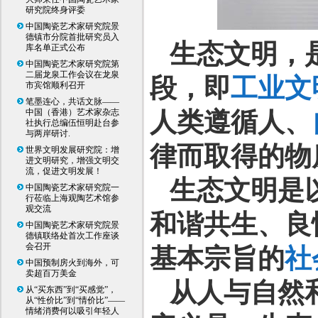
研究院终身评委
中国陶瓷艺术家研究院景
德镇市分院首批研究员入
生态文明，
库名单正式公布
中国陶瓷艺术家研究院第
二届龙泉工作会议在龙泉
段，即
工业文
市宾馆顺利召开
笔墨连心，共话文脉——
中国（香港）艺术家杂志
人类遵循人、
社执行总编伍恒明赴台参
与两岸研讨.
律而取得的物
世界文明发展研究院：增
进文明研究，增强文明交
流，促进文明发展！
生态文明是
中国陶瓷艺术家研究院一
行莅临上海观陶艺术馆参
观交流
和谐共生、良
中国陶瓷艺术家研究院景
德镇联络处首次工作座谈
会召开
基本宗旨的
社
中国预制房火到海外，可
卖超百万美金
从人与自然
从“买东西”到“买感觉”，
从“性价比”到“情价比”——
情绪消费何以吸引年轻人