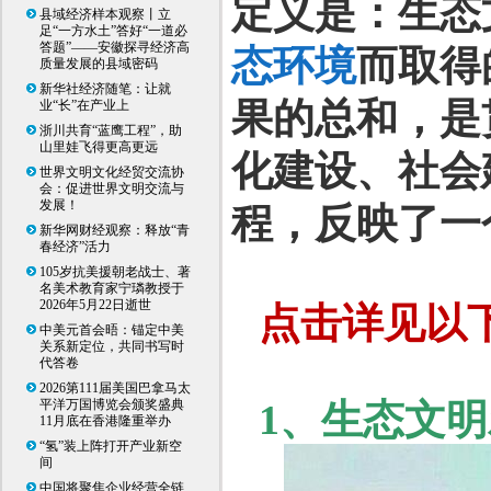
定义是：生态
县域经济样本观察丨立
足“一方水土”答好“一道必
答题”——安徽探寻经济高
态环境
而取得
质量发展的县域密码
新华社经济随笔：让就
果的总和，是
业“长”在产业上
浙川共育“蓝鹰工程”，助
山里娃飞得更高更远
化建设、社会
世界文明文化经贸交流协
会：促进世界文明交流与
发展！
程，反映了一
新华网财经观察：释放“青
春经济”活力
105岁抗美援朝老战士、著
名美术教育家宁璘教授于
2026年5月22日逝世
点击详见以
中美元首会晤：锚定中美
关系新定位，共同书写时
代答卷
2026第111届美国巴拿马太
平洋万国博览会颁奖盛典
1、
生态文明
11月底在香港隆重举办
“氢”装上阵打开产业新空
间
中国将聚焦企业经营全链