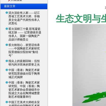
最新文章
泥火深处有人家——记江
生态文明与
西省工艺美术大师、非物
质文化遗产代表性传承人
武育伦
窑火深耕三十载 彩笔凝瓷
续文脉 —— 记景德镇非遗
传承人、国家一级陶瓷产
品设计师杨贵云
窑火映初心，群贤话传承
——中国陶瓷艺术家研究
院景德镇分院吹响“集结
号”
指尖上的瓷都回响：伍恒
明与跨洋而来的荣誉之光
中国（香港）陶瓷艺术家
研究院景德镇分院于陶博
城正式揭牌
中国（香港）陶瓷艺术家
研究院、中国（香港）陶
瓷艺术家协会景德镇市分
院成立大会在陶博城曹爱
勤艺术馆隆重举行
中国工艺美术大师程永安
大师荣任中国陶瓷艺术家