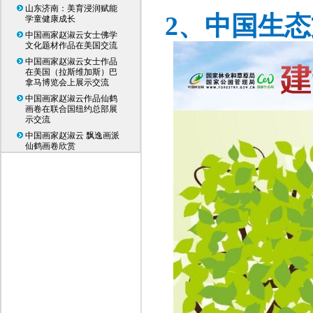
山东济南：美育浸润赋能
2、
中国生态
学童健康成长
中国画家赵淑云女士佛学
文化题材作品在美国交流
中国画家赵淑云女士作品
在美国（拉斯维加斯）巴
拿马博览会上展示交流
中国画家赵淑云作品仙鹤
画卷在联合国纽约总部展
示交流
中国画家赵淑云 飘逸画派
仙鹤画卷欣赏