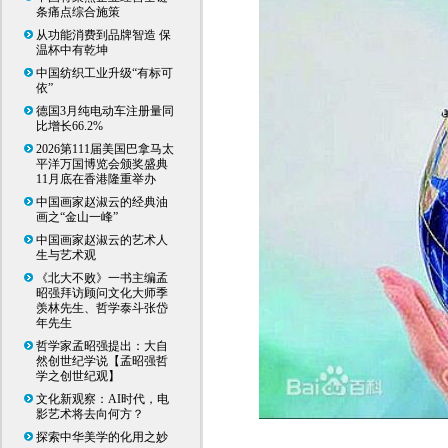
条痛点综合施策
从功能消费到品牌智造 保
温杯中有乾坤
中国纺织工业升级“有标可
依”
德国3月纯电动车注册量同
比增长66.2%
2026第111届美国巴拿马太
平洋万国博览会颁奖盛典
11月底在香港隆重举办
中国画家赵淑云的经典油
画之“金山一峰”
中国画家赵淑云的艺术人
生与艺术观
《北大不败》一书主编孟
昭强拜访顾问文化大师季
羡林先生、哲学泰斗张岱
年先生
哲学家孟昭强提出：大自
然创世纪学说【孟昭强哲
学之创世纪观】
文化新观察：AI时代，电
影艺术将去向何方？
探索中华美学的化用之妙