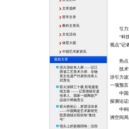
文库选粹
哲学文录
教科文资讯
引力
文化活动
“科
体育大观
视点”记
中国艺术家资讯
最新文章
热点
泥火深处有人家——记江
技术
西省工艺美术大师、非物
质文化遗产代表性传承人
涉引力波
武育伦
一项预言
窑火深耕三十载 彩笔凝瓷
续文脉 —— 记景德镇非遗
中国
传承人、国家一级陶瓷产
品设计师杨贵云
探测论证
窑火映初心，群贤话传承
中科
——中国陶瓷艺术家研究
院景德镇分院吹响“集结
洲空间局
号”
指尖上的瓷都回响：伍恒