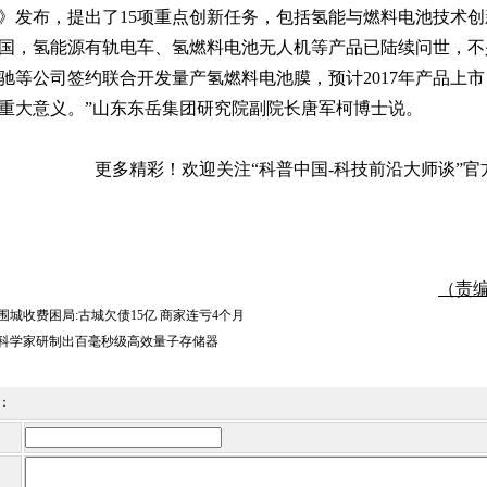
》发布，提出了15项重点创新任务，包括氢能与燃料电池技术
国，氢能源有轨电车、氢燃料电池无人机等产品已陆续问世，不
驰等公司签约联合开发量产氢燃料电池膜，预计2017年产品上
重大意义。”山东东岳集团研究院副院长唐军柯博士说。
更多精彩！欢迎关注“科普中国-科技前沿大师谈”官方微
（责编：
围城收费困局:古城欠债15亿 商家连亏4个月
科学家研制出百毫秒级高效量子存储器
：