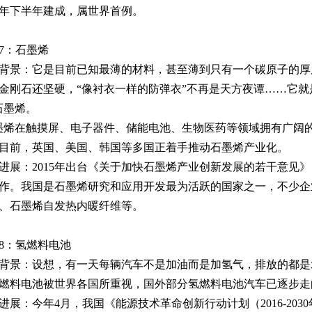
16年下半年建成，属世界首例。
7：石墨烯
背景：它是目前已知最薄的材料，甚至薄到只有一个碳原子的厚
金刚石还坚硬，“像衬衣一样的防弹衣”不再是天方夜谭……它就
石墨烯。
墨烯在触摸屏、电子器件、储能电池、生物医药等领域拥有广阔
目前，英国、美国、韩国等多国正着手推动石墨烯产业化。
进展：2015年出台《关于加快石墨烯产业创新发展的若干意见
作。我国是石墨烯研究和应用开发最为活跃的国家之一，不少企
、石墨烯自发热内暖纤维等。
8：氢燃料电池
背景：设想，有一天每辆汽车不是加油而是加氢气，排放的都是
燃料电池被世界各国所重视，国外部分氢燃料电池汽车已逐步走
进展：今年4月，我国《能源技术革命创新行动计划（2016-20