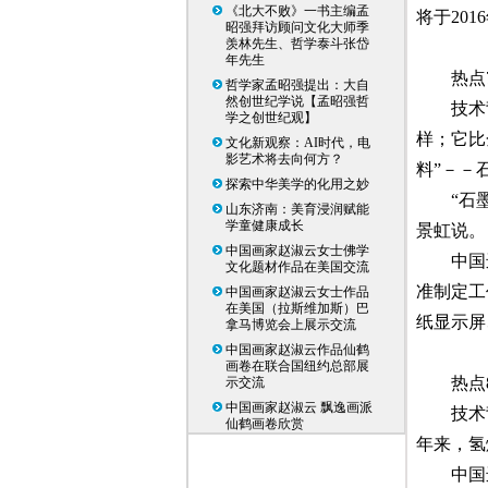
《北大不败》一书主编孟
将于20
昭强拜访顾问文化大师季
羡林先生、哲学泰斗张岱
年先生
热点
哲学家孟昭强提出：大自
然创世纪学说【孟昭强哲
技术
学之创世纪观】
样；它比
文化新观察：AI时代，电
影艺术将去向何方？
料”－－
探索中华美学的化用之妙
“石
山东济南：美育浸润赋能
学童健康成长
景虹说。
中国画家赵淑云女士佛学
中国
文化题材作品在美国交流
准制定工
中国画家赵淑云女士作品
在美国（拉斯维加斯）巴
纸显示屏
拿马博览会上展示交流
中国画家赵淑云作品仙鹤
画卷在联合国纽约总部展
热点
示交流
中国画家赵淑云 飘逸画派
技术
仙鹤画卷欣赏
年来，氢
中国