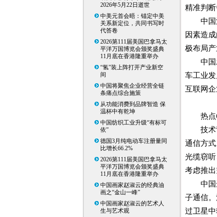
2026年5月22日逝世
精准判断
中美元首会晤：锚定中美
中国
关系新定位，共同书写时
代答卷
因素造成
2026第111届美国巴拿马太
极布局产
平洋万国博览会颁奖盛典
11月底在香港隆重举办
中国
“氢”装上阵打开产业新空
间
车工业发
中国将聚焦企业经营全链
互联网企
条痛点综合施策
从功能消费到品牌智造 保
温杯中有乾坤
热点
中国纺织工业升级“有标可
技术
依”
德国3月纯电动车注册量同
通信方式
比增长66.2%
光缆窃听
2026第111届美国巴拿马太
平洋万国博览会颁奖盛典
考虑推出
11月底在香港隆重举办
中国
中国画家赵淑云的经典油
画之“金山一峰”
子通信。
中国画家赵淑云的艺术人
过卫星中
生与艺术观