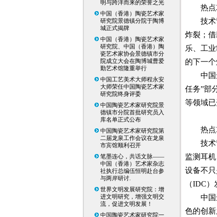
明与跨洋而来的荣誉之光
热点
中国（香港）陶瓷艺术家
技术
研究院景德镇分院于陶博
城正式揭牌
炸裂；借
中国（香港）陶瓷艺术家
研究院、中国（香港）陶
乐、工业
瓷艺术家协会景德镇市分
院成立大会在陶博城曹爱
的下一个
勤艺术馆隆重举行
中国
中国工艺美术大师程永安
大师荣任中国陶瓷艺术家
任务”部
研究院终身评委
等领域已
中国陶瓷艺术家研究院景
德镇市分院首批研究员入
库名单正式公布
热点
中国陶瓷艺术家研究院第
二届龙泉工作会议在龙泉
技术
市宾馆顺利召开
监测耳机
笔墨连心，共话文脉——
中国（香港）艺术家杂志
设备不只
社执行总编伍恒明赴台参
与两岸研讨.
（IDC
世界文明发展研究院：增
进文明研究，增强文明交
中国
流，促进文明发展！
色的创新
中国陶瓷艺术家研究院一