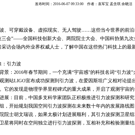
发布时间：2016-06-07 09:33:00 作者：袁军宝 孟含琪 余
波、可穿戴设备、虚拟现实、无人驾驶……这些当今世界的前沿
技三会”——全国科技创新大会、两院院士大会、中国科协第九次
者采访会场内外业界权威人士，了解中国在这些热门科技上的最
1：引力波
背景：2016年春节期间，一个充满“宇宙感”的科技名词“引力波”火
观测站LIGO宣布成功探测到引力波，在爱因斯坦广义相对论提出
。它的发现是物理学界里程碑式的重大成果，开启了观测宇宙的
进展：目前，中国多支科学家团队正积极推进引力波探测和研究。
组，开始规划我国空间引力波探测在未来数十年内的发展路线图
院院士胡文瑞说，如果太极计划进展顺利，其引力波探测卫星组将
卫星将同时在空间独立进行引力波探测，互相补充和检验测量结