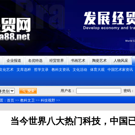
企业报道
名优特选
经贸世界
书画艺术
陶瓷艺术
人物风采
文化艺术
文库选粹
哲学文录
教科文资讯
文化活动
体育大观
中国艺术家资讯
用户名：
密码：
置：
首页
>>
教科文卫
>>
科技视野
>>
当今世界八大热门科技，中国