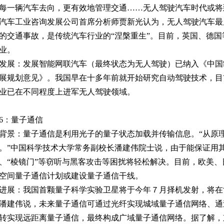
每一辆汽车去向，更有效地管理交通……无人驾驶汽车时代或将
汽车工业咨询发展公司首席分析师贾新光认为，无人驾驶汽车最
的交通事故，是传统汽车行业的“涅槃重生”。目前，英国、德
业。
发展：发展智能网联汽车（最终状态为无人驾驶）已纳入《中国制造
展规划意见》。我国早在十多年前就开始研究自动驾驶技术，目
业已在不同程度上进军无人驾驶领域。
6：量子通信
背景：量子通信是利用光子的量子状态加载并传输信息。“从原
。”中国科学技术大学常务副校长潘建伟院士说，由于能保证用
、“棱镜门”等窃听与黑客攻击等困扰将轻松解决。目前，欧美
空间量子通信计划或建设量子通信干线。
进展：我国首颗量子科学实验卫星将于今年７月择机发射，将在
潘建伟说，未来量子通信可通过光纤实现城域量子通信网络、通
转实现远距离量子通信，最终构成广域量子通信网络。据了解，