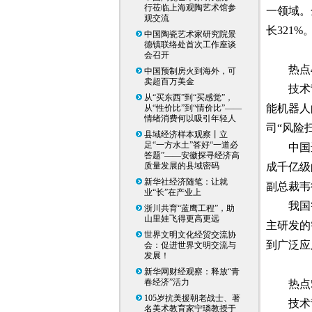
行莅临上海观陶艺术馆参
一领域。
观交流
长321%
中国陶瓷艺术家研究院景
德镇联络处首次工作座谈
会召开
热点
中国预制房火到海外，可
卖超百万美金
技术
从“买东西”到“买感觉”，
能机器人
从“性价比”到“情价比”——
情绪消费何以吸引年轻人
司“风险
县域经济样本观察丨立
足“一方水土”答好“一道必
中国
答题”——安徽探寻经济高
质量发展的县域密码
成千亿级
新华社经济随笔：让就
副总裁韦
业“长”在产业上
我国
浙川共育“蓝鹰工程”，助
山里娃飞得更高更远
主研发的
世界文明文化经贸交流协
到广泛应
会：促进世界文明交流与
发展！
新华网财经观察：释放“青
春经济”活力
热点
105岁抗美援朝老战士、著
技术
名美术教育家宁璘教授于