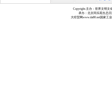
Copyright-
主办：世界文明文
承办：北京同乐苑生态庄
大经贸网
www.da88.net
国家工业