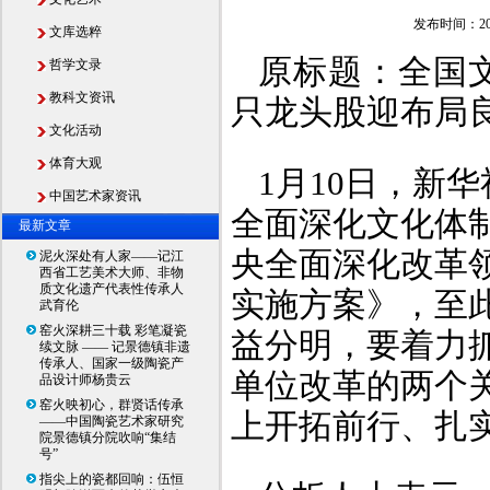
发布时间：20
文库选粹
原标题：全国文
哲学文录
教科文资讯
只龙头股迎布局
文化活动
体育大观
1月10日，新
中国艺术家资讯
全面深化文化体制
最新文章
央全面深化改革
泥火深处有人家——记江
西省工艺美术大师、非物
质文化遗产代表性传承人
实施方案》，至
武育伦
窑火深耕三十载 彩笔凝瓷
益分明，要着力
续文脉 —— 记景德镇非遗
传承人、国家一级陶瓷产
单位改革的两个
品设计师杨贵云
窑火映初心，群贤话传承
上开拓前行、扎
——中国陶瓷艺术家研究
院景德镇分院吹响“集结
号”
指尖上的瓷都回响：伍恒