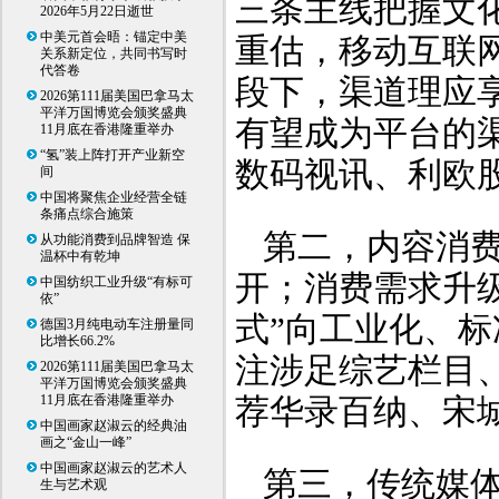
三条主线把握文
2026年5月22日逝世
中美元首会晤：锚定中美
重估，移动互联
关系新定位，共同书写时
代答卷
段下，渠道理应
2026第111届美国巴拿马太
平洋万国博览会颁奖盛典
有望成为平台的
11月底在香港隆重举办
“氢”装上阵打开产业新空
数码视讯、利欧
间
中国将聚焦企业经营全链
条痛点综合施策
第二，内容消
从功能消费到品牌智造 保
温杯中有乾坤
开；消费需求升
中国纺织工业升级“有标可
依”
式”向工业化、
德国3月纯电动车注册量同
比增长66.2%
注涉足综艺栏目
2026第111届美国巴拿马太
平洋万国博览会颁奖盛典
11月底在香港隆重举办
荐华录百纳、宋
中国画家赵淑云的经典油
画之“金山一峰”
中国画家赵淑云的艺术人
第三，传统媒
生与艺术观