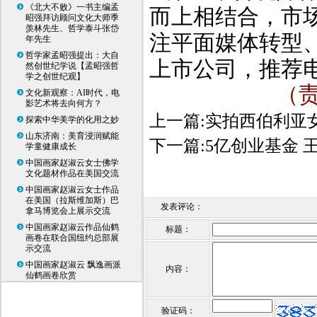
《北大不败》一书主编孟
而上相结合，市
昭强拜访顾问文化大师季
羡林先生、哲学泰斗张岱
注平面媒体转型
年先生
哲学家孟昭强提出：大自
上市公司，推荐
然创世纪学说【孟昭强哲
学之创世纪观】
（
文化新观察：AI时代，电
影艺术将去向何方？
上一篇:
实拍西伯利亚
探索中华美学的化用之妙
山东济南：美育浸润赋能
下一篇:
5亿创业基金 
学童健康成长
中国画家赵淑云女士佛学
文化题材作品在美国交流
中国画家赵淑云女士作品
在美国（拉斯维加斯）巴
发表评论：
拿马博览会上展示交流
中国画家赵淑云作品仙鹤
标题：
画卷在联合国纽约总部展
示交流
中国画家赵淑云 飘逸画派
内容：
仙鹤画卷欣赏
验证码：