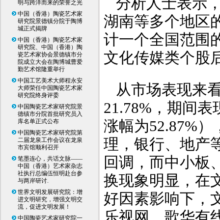
分析人士表示
明与跨洋而来的荣誉之光
中国（香港）陶瓷艺术家
湖南等多个地区
研究院景德镇分院于陶博
城正式揭牌
计一个全国范围
中国（香港）陶瓷艺术家
研究院、中国（香港）陶
文化传媒类个股
瓷艺术家协会景德镇市分
院成立大会在陶博城曹爱
勤艺术馆隆重举行
中国工艺美术大师程永安
从市场表现来看
大师荣任中国陶瓷艺术家
研究院终身评委
21.78%，期间
中国陶瓷艺术家研究院景
德镇市分院首批研究员入
涨幅为52.87%
库名单正式公布
中国陶瓷艺术家研究院第
理，银行、地产
二届龙泉工作会议在龙泉
市宾馆顺利召开
回调，而中小板
笔墨连心，共话文脉——
中国（香港）艺术家杂志
社执行总编伍恒明赴台参
换现象明显，在
与两岸研讨.
世界文明发展研究院：增
好因素影响下，
进文明研究，增强文明交
流，促进文明发展！
乐视网、歌华有
中国陶瓷艺术家研究院一