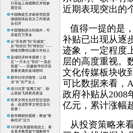
行莅临上海观陶艺术馆参
近期表现突出的
观交流
中国陶瓷艺术家研究院景
德镇联络处首次工作座谈
会召开
值得一提的是
中国预制房火到海外，可
卖超百万美金
补贴已出现从逐
从“买东西”到“买感觉”，
从“性价比”到“情价比”——
迹象，一定程度
情绪消费何以吸引年轻人
县域经济样本观察丨立
层的高度重视。数据
足“一方水土”答好“一道必
答题”——安徽探寻经济高
文化传媒板块收
质量发展的县域密码
新华社经济随笔：让就
可比数据来看，A
业“长”在产业上
浙川共育“蓝鹰工程”，助
政府补贴从2008年
山里娃飞得更高更远
世界文明文化经贸交流协
亿元，累计涨幅超
会：促进世界文明交流与
发展！
新华网财经观察：释放“青
春经济”活力
从投资策略来看
105岁抗美援朝老战士、著
名美术教育家宁璘教授于